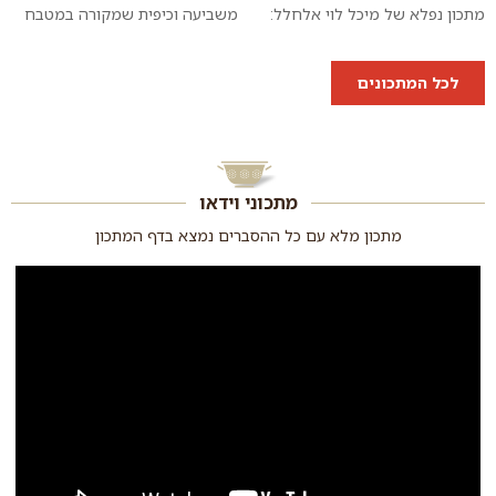
מתכון נפלא של מיכל לוי אלחלל:
משביעה וכיפית שמקורה במטבח
לחם טעים, רך, נימוח וצהבהב עם
הערבי. חתיכות פיתה קרועות
גרגירי תירס שלמים ומתקתקים
וקלויות שמוגשות על מצע יוגורט
לכל המתכונים
שכל כך...
וטחינה עם...
מתכוני וידאו
מתכון מלא עם כל ההסברים נמצא בדף המתכון