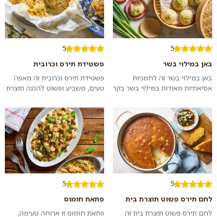
5
5
באן במילוי בשר
פשטידת תירס וכרובית
באן במילוי בשר זה לחמניות
פשטידת תירס וכרובית זה מאפה
אסיאתיות מאודות במילוי בשר בקר
טעים, משביע ופשוט להכנה תוצרת
טחון ומתובל בשום וג׳ינג׳ר. ממש
בית בו טעמו המתקתק של התירס
כמו במסעדות האסיאתיות. אם
מחמיא לטעמה של הכרובית. כדאי
רוצים,...
לנסות...
5
5
לחם תירס פשוט תוצרת בית
פתאת חומוס
לחם תירס פשוט תוצרת בית זה
פתאת חומוס זו ארוחה טעימה,