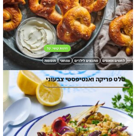
דרגות קושי: קל
לחמים ומאפים
מתכונים לילדים
צמחוני
תוספות
סלט פריקה ואנטיפסטי צבעוני