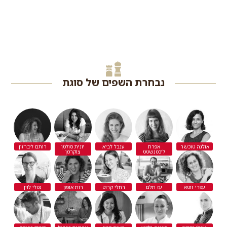
נבחרת השפים של סוגת
אולגה טוכשר
אפרת
ענבל לביא
יונית סולטן
רותם ליברזון
ליכטנשטט
צוקרמן
עפרי זוטא
עז תלם
רחלי קרוט
רות אופק
נטלי לוין