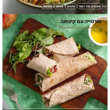
מתכונים ב10 דקות
סלטים
צמחוני
תוספות
טורטייה עם קינואה