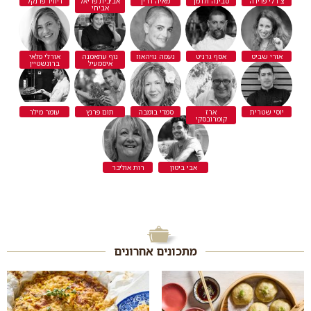
צ'רלי פדידה
סבינה ולדמן
מאיה דרין
אביבית פריאל
דיוויד פרנקל
אביחי
אורי שביט
אסף גרניט
נעמה נויהאוז
נוף עתאמנה
אורלי פלאי
איסמעיל
ברונשטיין
יוסי שטרית
ארז
סמדי בומבה
תום פרנץ
עומר מילר
קומרובסקי
אבי ביטון
רות אוליבר
מתכונים אחרונים