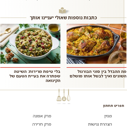
הערבי. חתיכות פיתה קרועות
שהכי מתלבש על חנוכה. אבל גם
וקלויות שמוגשות על מצע יוגורט
בכל יום אחר בשנה אתם תהנו
וטחינה עם...
מהלב...
כתבות נוספות שאולי יעניינו אותך
מה ההבדל בין סוגי הבורגול
בלי טיפת מרירות: השיטה
השונים ואיך לבשל אותו מושלם
שפתרה את בעיית הטעם של
הקינואה
תפריט תחתון
מגזין
מרק אפונה
הצהרת נגישות
מרק חרירה