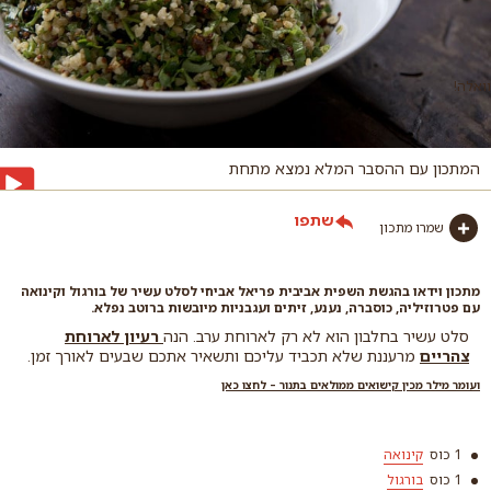
וואלה!
המתכון עם ההסבר המלא נמצא מתחת
שתפו
שמרו מתכון
מתכון וידאו בהגשת השפית אביבית פריאל אביחי לסלט עשיר של בורגול וקינואה
עם פטרוזיליה, כוסברה, נענע, זיתים ועגבניות מיובשות ברוטב נפלא.
סלט עשיר בחלבון הוא לא רק לארוחת ערב. הנה
רעיון לארוחת
צהריים
מרעננת שלא תכביד עליכם ותשאיר אתכם שבעים לאורך זמן.
ועומר מילר מכין קישואים ממולאים בתנור – לחצו כאן
1 כוס
קינואה
1 כוס
בורגול