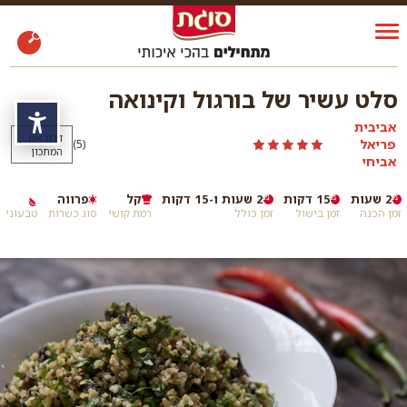
סלט עשיר של בורגול וקינואה
נגי
אביבית
דרגו את
פריאל
)
(5
המתכון
אביחי
2 שעות
15 דקות
2 שעות ו-15 דקות
קל
פרווה
זמן הכנה
זמן בישול
זמן כולל
רמת קושי
סוג כשרות
טבעוני