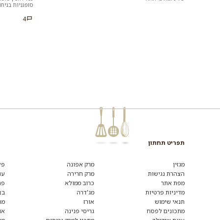
סופגניות בניח
שימו לב לזמן..
4
תפריט תחתון
מגזין
מרק אפונה
פל
הצהרת נגישות
מרק חרירה
עו
מפת אתר
כרוב ממולא
פת
מדיניות פרטיות
מג'דרה
בצ
תנאי שימוש
אורז
מת
מתכונים לפסח
גריסי פנינה
או