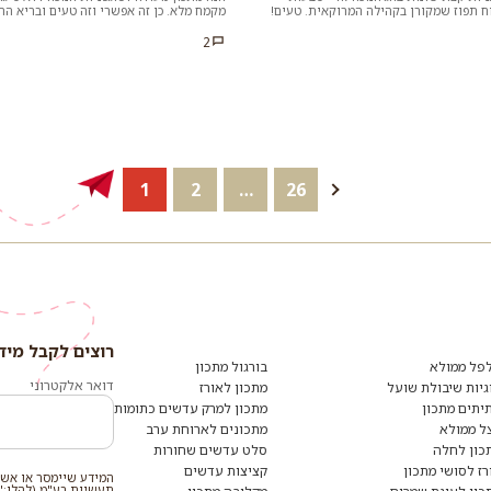
וח תפוז שמקורן בקהילה המרוקאית. טעים!
מקמח מלא. כן זה אפשרי וזה טעים ובריא הרב
.
לשים לב שלא לאפות את...
2
הבא
26
…
2
1
רוצים לקבל מיד
רוצים
לקבל
פל ממולא
בורגול מתכון
מידע
דואר אלקטרוני
גיות שיבולת שועל
מתכון לאורז
ומתכונים
יתים מתכון
מתכון למרק עדשים כתומות
נוספים?
הצטרפו
ל ממולא
מתכונים לארוחת ערב
לרשימת
כון לחלה
סלט עדשים שחורות
הדיוור:
רז לסושי מתכון
קציצות עדשים
המידע שיימסר או אשר
תעשיות בע"מ (להלן:"