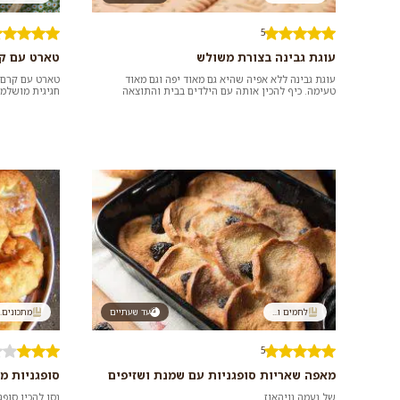
5
עוגת גבינה בצורת משולש
טארט עם קר
עוגת גבינה ללא אפיה שהיא גם מאוד יפה וגם מאוד
טארט עם קרם ש
טעימה. כיף להכין אותה עם הילדים בבית והתוצאה
חגיגית מושלמת
מרהיבה – לעומת קלות ההכ...
ולהינות ממנה ג
לחמים ו...
עד שעתיים
מתכונים..
5
מאפה שאריות סופגניות עם שמנת ושזיפים
סופגניות מ
של נעמה נויהאוז
נסו להכין סופג