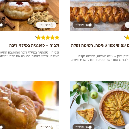
.
עד שעתיים
מתכונים...
5
5
 עם קינמון טעימה, חמימה וקלה
זלביה – סופגניה במילוי ריבה
זלביה – סופגניה במילוי ריבה מהמטבח התימנ
 קינמון – עוגה טעימה, חמימה וקלה
מעולה שכדאי לנסות בחנוכה אם טרם ניסיתם:
להגיש אחרי ארוחה או סתם לנשנש כשבא
אוורירית ומתוקה שמכי...
אי לנסות...
.
עד שעתיים
מתכונים...