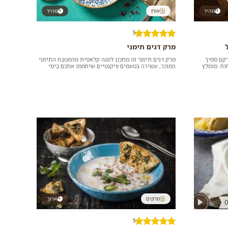
מהיר
אורז
מהיר
5
מרק דגים תימני
רקם סמיך
מרק דגים תימני זה מתכון למנה קלאסית מהמטבח התימני
וח. מומלץ
המוכר, עשירה בטעמים פיקנטיים שיחממו אתכם בימי
החורף הקרים. כדאי לנסות...
מרקים
ארוך
0
5