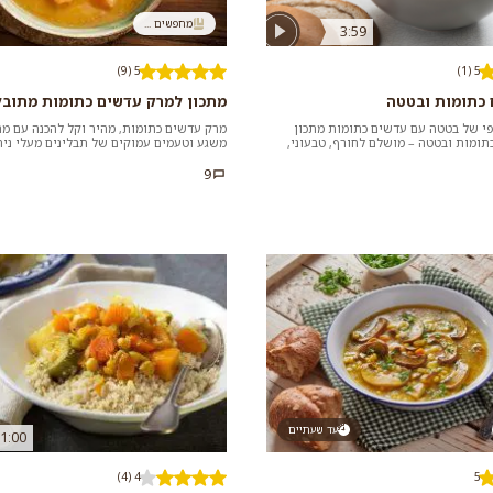
מחפשים ...
3:59
5 (9)
5 (1)
 כתומות ובטטה
מתכון למרק עדשים כתומות מתובל
פי של בטטה עם עדשים כתומות מתכון
מרק עדשים כתומות, מהיר וקל להכנה עם מ
ומות ובטטה – מושלם לחורף, טבעוני,
משגע וטעמים עמוקים של תבלינים מעלי ניח
עים במיו...
להכין ביום חורף קר אבל טעי...
9
עד שעתיים
1:00
4 (4)
5