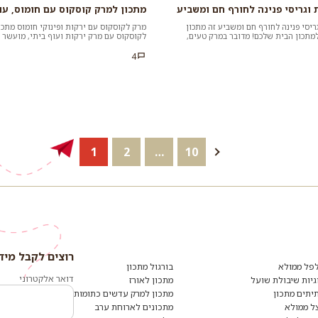
 וגריסי פנינה לחורף חם ומשביע
מתכון למרק קוסקוס עם חומוס, עו
ריסי פנינה לחורף חם ומשביע זה מתכון
מרק לקוסקוס עם ירקות ופינוקי חומוס מתכון
מתכון הבית שלכם! מדובר במרק טעים,
לקוסקוס עם מרק ירקות ועוף ביתי, מועשר ב
פשר להכין ב...
חומוס. מנה נפלאה לאמצע...
4
הבא
10
…
2
1
רוצים לקבל מיד
רוצים
לקבל
פל ממולא
בורגול מתכון
מידע
דואר אלקטרוני
גיות שיבולת שועל
מתכון לאורז
ומתכונים
יתים מתכון
מתכון למרק עדשים כתומות
נוספים?
הצטרפו
ל ממולא
מתכונים לארוחת ערב
לרשימת