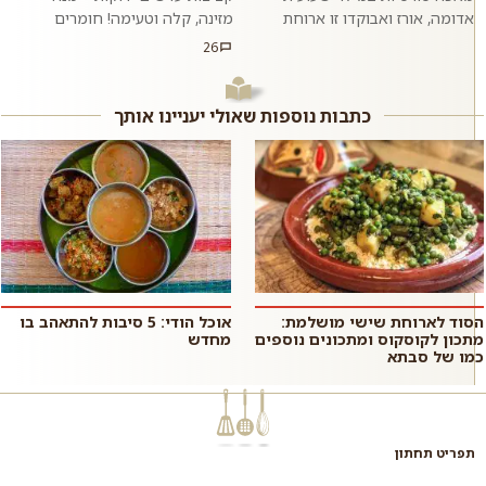
אדומה, אורז ואבוקדו זו ארוחת
מזינה, קלה וטעימה! חומרים
צהרים או ערב לא שגרתית, מיוחדת
לכ-15 קציצות. הפתרון המושלם
26
ומאוד טעימה שאפשר להכין בבית
לכל מי שמחפש לשלב בין בריאות
בקלו...
לטעם. קציצו...
כתבות נוספות שאולי יעניינו אותך
הסוד לארוחת שישי מושלמת:
אוכל הודי: 5 סיבות להתאהב בו
מתכון לקוסקוס ומתכונים נוספים
מחדש
כמו של סבתא
תפריט תחתון