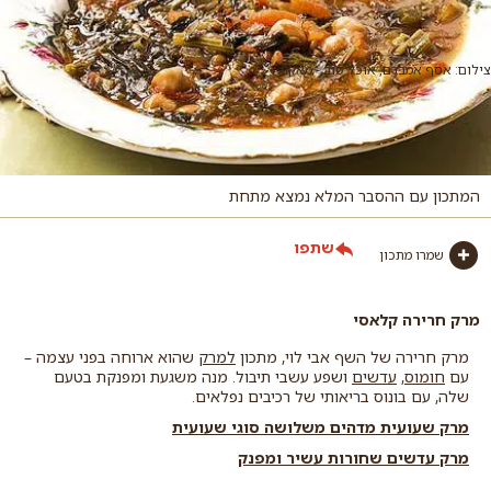
צילום: אסף אמברם, אוכל טוב - מאקו
המתכון עם ההסבר המלא נמצא מתחת
שתפו
שמרו מתכון
מרק חרירה קלאסי
מרק חרירה של השף אבי לוי, מתכון
למרק
שהוא ארוחה בפני עצמה –
עם
חומוס
,
עדשים
ושפע עשבי תיבול. מנה משגעת ומפנקת בטעם
שלה, עם בונוס בריאותי של רכיבים נפלאים.
מרק שעועית מדהים משלושה סוגי שעועית
מרק עדשים שחורות עשיר ומפנק