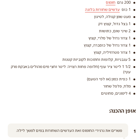
200 גרם
חומוס
1 כוס
עדשים שחורות בלוגה
מעט שמן קנולה, לטיגון
1 בצל גדול, קצוץ דק
2 שיני שום, כתושות
1 צרור גדול של סלרי, קצוץ
חומוס
1 צרור גדול של כוסברה, קצוץ
עדשים שחורות בלוגה
קרא עוד
1 צרור פטרוזיליה, קצוץ
קרא עוד
5 עגבניות, קלופות וחתוכות לקוביות קטנות
1/2 1 ליטר ציר עוף (חלופה פחות רצויה: ליטר וחצי מים מהולים באבקת מרק
עוף)
1 כפית כמון (או לפי הטעם)
מלח, פלפל שחור
4 לימונים, סחוטים
אופן ההכנה:
משרים את גרגירי החומוס ואת העדשים השחורות במים למשך לילה.