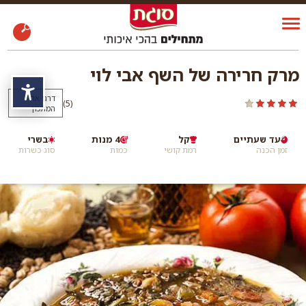
מרק חרירה של השף אבי לוי
נגי
דרגו את
)
(5
המתכון
עד שעתיים
קל
4 מנות
בשרי
זמן הכנה
רמת קושי
כמות
סוג כשרות