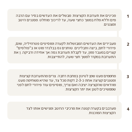
מכינים את תערובת הקציצות: מבשלים את העדשים בסיר עם הרבה
מים וללא מלח במשך כחצי שעה, עד לריכוך מוחלט. מסננים היטב
ומצננים.
מעבירים את העדשים המבושלות לקערה ומוסיפים פטרוזיליה, שום,
פירורי לחם, ביצה ותבלינים. טוחנים גס בבלנדר מוט או ב"פולסים"
קצרים במעבד מזון, עד לקבלת תערובת גסה אך אחידה ודביקה. ן את
התערובת במקרר למשך חצי שעה, להתייצבות.
מחממים מעט שמן לטיגון במחבת רחבה. צרים מהתערובת קציצות
ומטגנים קציצה אחת כ-2-3 דקות מכל צד, עד שהיא משחימה מעט.
מוודאים שהקציצה יציבה ואם צריך, מוסיפים עוד פירורי לחם לפני
שממשיכים לטגן את יתר הקציצות.
מערבבים בקערה קטנה את מרכיבי הרוטב ומגישים אותו לצד
הקציצות המוכנות.