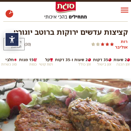
קציצות עדשים ירוקות ברוטב יוגורט
נגי
רות
דרגו את
)
(30
אוליבר
המתכון
2 שעות
35 דקות
2 שעות ו-35 דקות
קל
15 מנות
חלבי
זמן הכנה
זמן בישול
זמן כולל
רמת קושי
כמות
סוג כשרות