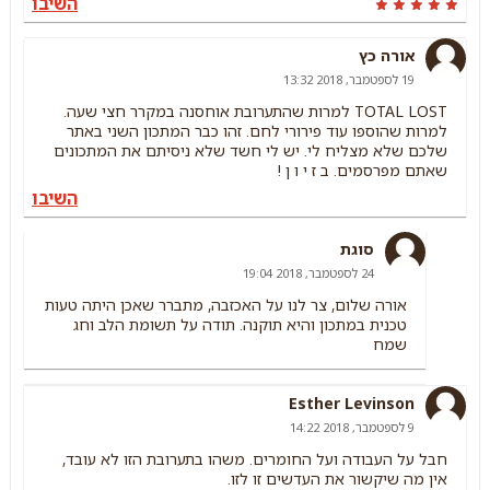
השיבו
אורה כץ
19 לספטמבר, 2018 13:32
TOTAL LOST למרות שהתערובת אוחסנה במקרר חצי שעה.
למרות שהוספו עוד פירורי לחם. זהו כבר המתכון השני באתר
שלכם שלא מצליח לי. יש לי חשד שלא ניסיתם את המתכונים
שאתם מפרסמים. ב ז י ו ן !
השיבו
סוגת
24 לספטמבר, 2018 19:04
אורה שלום, צר לנו על האכזבה, מתברר שאכן היתה טעות
טכנית במתכון והיא תוקנה. תודה על תשומת הלב וחג
שמח
Esther Levinson
9 לספטמבר, 2018 14:22
חבל על העבודה ועל החומרים. משהו בתערובת הזו לא עובד,
אין מה שיקשור את העדשים זו לזו.