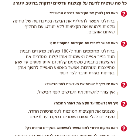
כל מה שרצית לדעת על קציצות עדשים ירוקות ברוטב יוגורט
האם ניתן להכין את הקציצות בגרסה טבעונית?
בהחלט. אפשר להחליף את הביצה בכף גדושה של טחינה
גולמית ולהגיש את הקציצות ללא יוגורט, עם תחליף
שאתם אוהבים.
האם אפשר לאפות את הקציצות במקום לטגן?
בהחלט. מחממים תנור ל-180 מעלות, מרפדים תבנית
תנור בנייר אפייה ומשמנים אותו קלות. מסדרים את
הקציצות בתבנית, משמנים קלות גם אותן ואופים עד שהן
מתייצבות ומזהיבות. אפשר באמצע האפייה להפוך אותן
בעדינות בעזרת תרבד לצד השני.
האם יש צורך להשרות את העדשים לפני הבישול?
אין צורך להשרות את העדשים לפני הבישול.
איך ניתן לשמור על הקציצות לאחר ההכנה?
מצננים את הקציצות המוכנות לטמפרטורת החדר,
מעבירים לכלי אטום ושומרים במקרר עד 6 ימים.
האם במקום פירורי לחם אפשר להשתמש בשקדים טחונים דק?
כן, אפשר להשתמש במקום פירורי לחם בשקדים טחונים