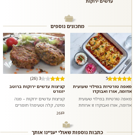
עדשים ירוקות
מתכונים נוספים
3 (26)
5
מאפה טורטיות במילוי שעועית
קציצות עדשים ירוקות ברוטב
אדומה, אורז ואבוקדו
יוגורט
מאפה טורטיות במילוי שעועית
קציצות עדשים ירוקות – מנה
אדומה, אורז ואבוקדו זו ארוחת
מזינה, קלה וטעימה! חומרים
צהרים או ערב לא שגרתית, מיוחדת
לכ-15 קציצות. הפתרון המושלם
26
ומאוד טעימה שאפשר להכין בבית
לכל מי שמחפש לשלב בין בריאות
בקלו...
לטעם. קציצו...
כתבות נוספות שאולי יעניינו אותך