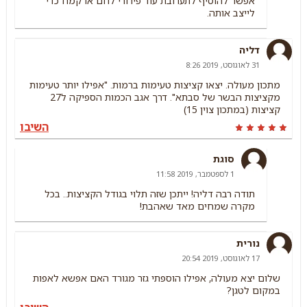
אפשר להוסיף לתערובת עוד פירורי לחם או קמח כדי
לייצב אותה.
דליה
31 לאוגוסט, 2019 8:26
מתכון מעולה. יצאו קציצות טעימות ברמות. "אפילו יותר טעימות
מקציצות הבשר של סבתא". דרך אגב הכמות הספיקה ל27
קציצות (במתכון צוין 15)
השיבו
סוגת
1 לספטמבר, 2019 11:58
תודה רבה דליה! ייתכן שזה תלוי בגודל הקציצות.. בכל
מקרה שמחים מאד שאהבת!
נורית
17 לאוגוסט, 2019 20:54
שלום יצא מעולה, אפילו הוספתי גזר מגורד האם אפשא לאפות
במקום לטגן?