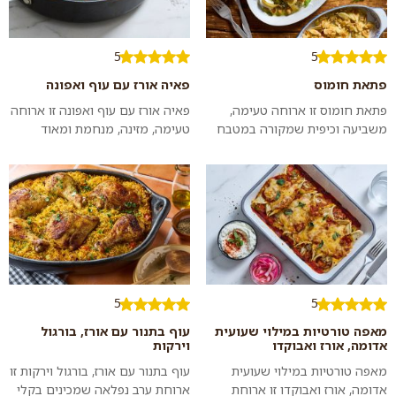
5
5
פתאת חומוס
פאיה אורז עם עוף ואפונה
פתאת חומוס זו ארוחה טעימה,
פאיה אורז עם עוף ואפונה זו ארוחה
משביעה וכיפית שמקורה במטבח
טעימה, מזינה, מנחמת ומאוד
הערבי. חתיכות פיתה קרועות
פשוטה להכנה שמכינים בתבנית או
וקלויות שמוגשות על מצע יוגורט
סיר אחד ומגישים לארוחת ערב
וטחינה עם...
רגיל...
5
5
מאפה טורטיות במילוי שעועית
עוף בתנור עם אורז, בורגול
אדומה, אורז ואבוקדו
וירקות
מאפה טורטיות במילוי שעועית
עוף בתנור עם אורז, בורגול וירקות זו
אדומה, אורז ואבוקדו זו ארוחת
ארוחת ערב נפלאה שמכינים בקלי