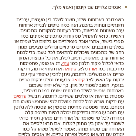
אגסים צלויים עם קינמון ואגוזי מלך.
כשמדובר בארוחות שלנו, חשוב לשלב בין טעמים, ערכים
תזונתיים ונוחות בהכנה. הנה כמה טיפים לבניית ארוחות
ערב מאוזנות ובריאות, כולל רעיונות למקורות מתכונים.
ראשית, כדאי להתחיל ממקורות מתכונים אמינים כמו
ספרי בישול, אתרי אוכל פופולריים או בלוגים של שפים או
בשלנים חובבנים. אתרים מרכזיים וגדולים מציעים מגוון
רחב של מתכונים שיכולים להתאים לכל טעם. כדי לבנות
ארוחות ערב מאוזנות, חשוב לשלב את כל קבוצות המזון.
כדאי לכלול מקור חלבון כמו
עוף
, דג או טופו, פחמימות
מורכבות כמו
אורז
מלא,
קינואה
או תפוחי אדמה, וירקות
טריים או מבושלים. לדוגמה, ניתן להכין שיפודי עוף עם
ירקות על האש, לצד
קינואה
צבעונית וסלט ירקות טריים.
בנוסף, חשוב לשמור על גיוון, כך שלא יהיה שעמום
בארוחות. אפשר לשלב מתכונים שונים כמו תבשילים,
פסטות בריאות או סלטים עשירים. לדוגמה, תבשיל
עדשים
עם ירקות שורש יכול להיות מושלם למי שמחפש משהו חם
ומנחם, בעוד שפסטה מחיטת כוסמין או פסטה ללא גלוטן
עם רוטב עגבניות ובזיליקום יכולה להיות חלופה קלה
ומהירה לכל מי ששומר על אורך חיים מאוזן. תמיד כדאי
לשמור על איזון בין מתוק למלוח. אם תרצו לסיים את
הארוחה עם משהו מתוק, אפשר לשקול משהו קל כמו
יוגורט עם דבש או מייפל ופירות טריים, או אגסים צלויים