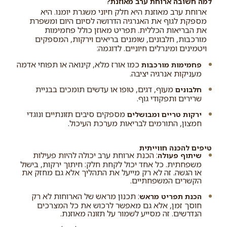
למה חשובה ארוחת ערב מאוזנת?
ארוחת ערב מאוזנת היא חלק חיוני משגרת יומנו. היא
מספקת לגוף את האנרגיה הדרושה לסיום היום ומשפרת
את הבריאות הכללית. תפריט מאוזן כולל פחמימות
מורכבות, חלבונים, שומנים בריאים וירקות, המספקים
ויטמינים ומינרלים חיוניים. לדוגמה:
כמו אורז מלא, קינואה או תפוחי אדמה
פחמימות מורכבות
מעניקות אנרגיה יציבה.
מעוף, דגים, טופו או עדשים תומכים בבניית
חלבונים
שרירים ותפקודי גוף.
מספקים סיבים תזונתיים ונוגדי
ירקות טריים ומבושלים
חמצון, התורמים לבריאות מערכת העיכול.
טיפים להכנה חווייתית
: הכנת ארוחת ערב יכולה להיות פעילות
שיתוף פעולה
משפחתית. כל אחד יכול לקחת חלק: חיתוך ירקות, בישול
או הגשה. זה לא רק מייעל את התהליך אלא גם מחזק את
הקשרים המשפחתיים.
: תכנון מראש של הארוחות לא רק
הכנת תפריט מראש
חוסך זמן, אלא גם מאפשר לרכוש את כל המצרכים
הנדרשים. זה מסייע לשמור על תזונה מאוזנת.