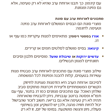
עם קינמון. כך תבנו ארוחת ערב שהיא לא רק טעימה, אלא
גם מזינה ומגוונת.
מתכונים לארוחת ערב עם סוגת
מוצרי סוגת הם הבסיס המושלם לארוחת ערב מזינה
וטעימה. לדוגמה:
מתאימים למנות עיקריות כמו עוף או
אורז
בסמטי ויסמין:
דג.
בסיס מושלם לסלטים חמים או קרירים.
קינואה
:
מוסיפים חלבון וסיבים
עדשים ירוקות
או
שיבולת שועל
:
תזונתיים למגוון תבשילים.
שילוב מוצרי סוגת עם מתכונים לארוחת ערב מבטיח מנות
עשירות בטעמים, קלות להכנה ומזינות לכל המשפחה.
לסיכום: ארוחת הערב היא הזדמנות מצוינת לחיזוק
הקשרים המשפחתיים וליצירת זיכרונות מתוקים סביב
שולחן האוכל. עם מתכונים מגוונים כמו דג בתנור, עוף עם
תפו”א ופסטה ברוטב עגבניות, ניתן להבטיח שהארוחה
תהיה לא רק טעימה אלא גם בריאה. חשוב לזכור שהבישול
יכול להיות חוויה מהנה, ולכן יש להשקיע זמן בשיתוף
פעולה, גיוון והגשה מושקעת. בסופו של יום, זו לא רק