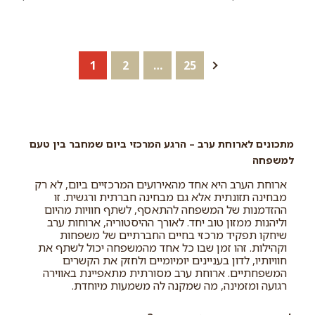
צהרים או ערב לא שגרתית, מיוחדת
קלות בתבנית אחת: ארוחה
ומאוד טעימה שאפשר להכין בבית
משביעה, טעימה ומזינה שכל
בקלו...
המשפחה...
הבא
25
…
2
1
מתכונים לארוחת ערב – הרגע המרכזי ביום שמחבר בין טעם
למשפחה
ארוחת הערב היא אחד מהאירועים המרכזיים ביום, לא רק
מבחינה תזונתית אלא גם מבחינה חברתית ורגשית. זו
ההזדמנות של המשפחה להתאסף, לשתף חוויות מהיום
וליהנות ממזון טוב יחד. לאורך ההיסטוריה, ארוחות ערב
שיחקו תפקיד מרכזי בחיים החברתיים של משפחות
וקהילות. זהו זמן שבו כל אחד מהמשפחה יכול לשתף את
חוויותיו, לדון בעניינים יומיומיים ולחזק את הקשרים
המשפחתיים. ארוחת ערב מסורתית מתאפיינת באווירה
רגועה ומזמינה, מה שמקנה לה משמעות מיוחדת.