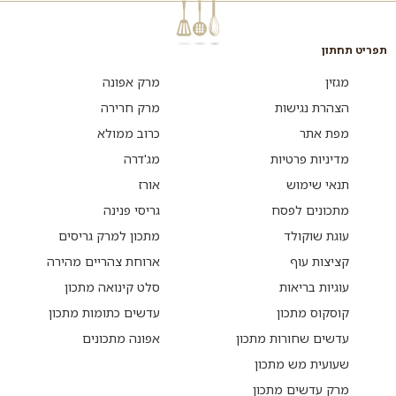
תפריט תחתון
מגזין
מרק אפונה
הצהרת נגישות
מרק חרירה
מפת אתר
כרוב ממולא
מדיניות פרטיות
מג'דרה
תנאי שימוש
אורז
מתכונים לפסח
גריסי פנינה
עוגת שוקולד
מתכון למרק גריסים
קציצות עוף
ארוחת צהריים מהירה
עוגיות בריאות
סלט קינואה מתכון
קוסקוס מתכון
עדשים כתומות מתכון
עדשים שחורות מתכון
אפונה מתכונים
שעועית מש מתכון
מרק עדשים מתכון