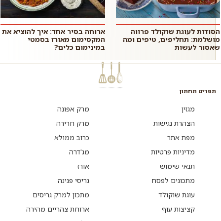
הסודות לעוגת שוקולד פרווה
ארוחה בסיר אחד: איך להוציא את
מושלמת: תחליפים, טיפים ומה
המקסימום מאורז בסמטי
שאסור לעשות
במינימום כלים?
תפריט תחתון
מגזין
מרק אפונה
הצהרת נגישות
מרק חרירה
מפת אתר
כרוב ממולא
מדיניות פרטיות
מג'דרה
תנאי שימוש
אורז
מתכונים לפסח
גריסי פנינה
עוגת שוקולד
מתכון למרק גריסים
קציצות עוף
ארוחת צהריים מהירה