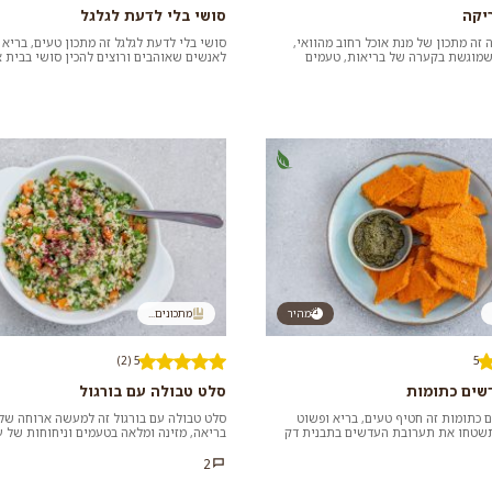
ריקה
סושי בלי לדעת לגלגל
ה זה מתכון של מנת אוכל רחוב מהוואי,
סושי בלי לדעת לגלגל זה מתכון טעים, בריא 
מוגשת בקערה של בריאות, טעמים
לאנשים שאוהבים ורוצים להכין סושי בבית 
רקמים, כאן עם פרי...
מעניין הגלגול. כדא...
מהיר
מתכונים...
5 (2)
5
שים כתומות
סלט טבולה עם בורגול
 כתומות זה חטיף טעים, בריא ופשוט
סלט טבולה עם בורגול זה למעשה ארוחה של
תשטחו את תערובת העדשים בתבנית דק
בריאה, מזינה ומלאה בטעמים וניחוחות של ע
וס יצאו יותר דק...
טריים. אפשר לגוון לפי ה...
2