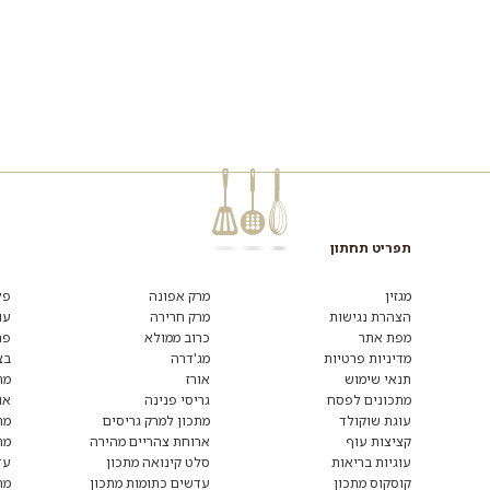
תפריט תחתון
רוצים
לקבל
מגזין
מרק אפונה
פל
מידע
הצהרת נגישות
מרק חרירה
עו
ומתכונים
מפת אתר
כרוב ממולא
פת
נוספים?
הצטרפו
מדיניות פרטיות
מג'דרה
בצ
לרשימת
תנאי שימוש
אורז
מת
הדיוור:
מתכונים לפסח
גריסי פנינה
או
עוגת שוקולד
מתכון למרק גריסים
מת
קציצות עוף
ארוחת צהריים מהירה
מת
עוגיות בריאות
סלט קינואה מתכון
עד
קוסקוס מתכון
עדשים כתומות מתכון
מת