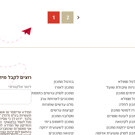
1
2
רוצים לקבל מיד
פל ממולא
בורגול מתכון
דואר אלקטרוני
גיות שיבולת שועל
מתכון לאורז
יתים מתכון
מתכון למרק עדשים כתומות
ל ממולא
מתכונים לארוחת ערב
כון לחלה
סלט עדשים שחורות
רז לסושי מתכון
קציצות עדשים
המידע שיימסר או אשר
תעשיות בע"מ (להלן:"
כון לעוגת שמרים
מקלובה מתכון
בלבד. ידוע לך כי מסי
כון לקינואה
מתכון לחומוס ביתי
נוכל לטפל בבקשתך. המי
והתיקון של המידע. ל
שים ירוקות מתכון
מתכון לשעועית ירוקה
אני מאשר/ת שהחברה ת
בהתאם ל
מדיניות הפר
כון למרק שעועית אדומה
קינואה מתכונים