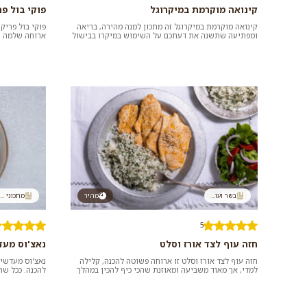
קינואה מוקרמת במיקרוגל
פוקי בול פ
קינואה מוקרמת במיקרוגל זה מתכון למנה מהירה, בריאה
פוקי בול פריק
ומפתיעה שתשנה את דעתכם על השימוש במיקרו בבישול
ארוחה שלמה ש
מבחינת הטעמים והערכים ה...
עשירים ושלל מ
בשר ועו...
מהיר
מתכוני ...
5
חזה עוף לצד אורז וסלט
נאצ'וס מעד
חזה עוף לצד אורז וסלט זו ארוחה פשוטה להכנה, קלילה
נאצ'וס מעדשים
למדי, אך מאוד משביעה ומאוזנת שהכי כיף להכין במהלך
להכנה. ככל ש
ימי קיץ חמים. כדאי ל...
יותר, כך הנאצ'