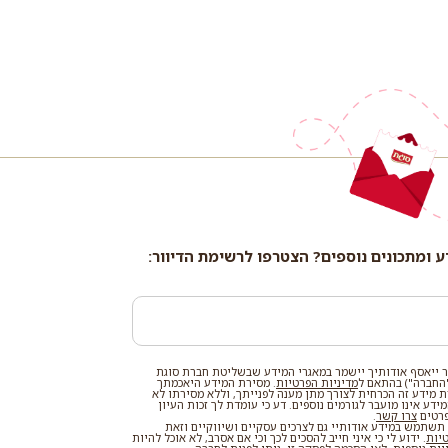
ע ומתכונים נוספים? הצטרפו לרשימת הדיוור:
 ייאסף אודותיך יישמר במאגרי המידע שבשליטת חברת סוגת
החברה") בהתאם ל
מדיניות הפרטיות
. מסירת המידע היאכמתך
רת מידע זה הכרחית לצורך מתן מענה לפנייתך, וללא מסירתו לא
דע אינו מועבר לגורמים נוספים. דע כי עומדת לך זכות העיון
פרטים
צרו קשר
.
שתמש במידע אודותיי גם לצרכים עסקיים ושיווקיים וזאת
טיות
. ידוע לי כי איני חייב להסכים לכך וכי אם אסרב, לא אוכל להיות