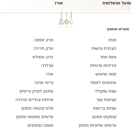
שועל מושלמות
אורז
תפריט תחתון
מגזין
מרק אפונה
הצהרת נגישות
מרק חרירה
מפת אתר
כרוב ממולא
מדיניות פרטיות
מג'דרה
תנאי שימוש
אורז
מתכונים לפסח
גריסי פנינה
עוגת שוקולד
מתכון למרק גריסים
קציצות עוף
ארוחת צהריים מהירה
עוגיות בריאות
סלט קינואה מתכון
קוסקוס מתכון
עדשים כתומות מתכון
עדשים שחורות מתכון
אפונה מתכונים