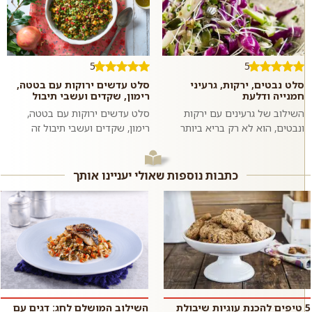
5
5
סלט נבטים, ירקות, גרעיני
סלט עדשים ירוקות עם בטטה,
חמנייה ודלעת
רימון, שקדים ועשבי תיבול
השילוב של גרעינים עם ירקות
סלט עדשים ירוקות עם בטטה,
ונבטים, הוא לא רק בריא ביותר
רימון, שקדים ועשבי תיבול זה
אלא גם טעים להפליא. מליחות
מתכון לסלט צבעוני, בריא, טעים,
משולבת עם מתקתקות. שעועית
משביע וסופר פשוט וזריז להכנה
מש מונבטת ה...
בזכות...
כתבות נוספות שאולי יעניינו אותך
5 טיפים להכנת עוגיות שיבולת
השילוב המושלם לחג: דגים עם