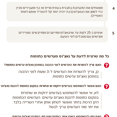
משטחים את התערובת בתבנית בעזרת מרית או כף ומעבירים סכין
כדי לסמן את הנאצ'וס (ככה יהיה יותר קל להפריד אותם לאחר
האפייה).
אופים כ-25 דקות עד שהנאצ'וס מתייצבים ומתייבשים. מפרידים
ומגישים עם מטבלים לפי הטעם.
כל מה שרצית לדעת על נאצ'וס מעדשים כתומות
האם צריך להשרות את העדשים לפני ההכנה במתכון נאצ'וס עדשים כתומות?
כן, צריך להשרות את העדשים ל-3 שעות לפני ההכנה
במתכון נאצ'וס עדשים כתומות.
האם אפשר להשתמש בעדשים ירוקות או שחורות במקום כתומות להכנת נאצ'וס 
לא, אי אפשר להשתמש בעדשים ירוקות או שחורות
במקום כתומות להכנת נאצ'וס עדשים. העדשים הכתומות
הינן הרכות ביותר ואפשר לטחון אותן אחרי השרייה בלבד.
את יתר סוגי העדשים צריך לבשל.
האם ניתן להשתמש בשמן אחר במקום שמן זית במתכון נאצ'וס עדשים