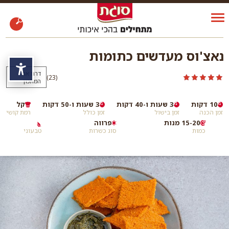
נאצ'וס מעדשים כתומות
נגי
דרגו את
)
(23
המתכון
10 דקות
3 שעות ו-40 דקות
3 שעות ו-50 דקות
קל
זמן הכנה
זמן בישול
זמן כולל
רמת קושי
15-20 מנות
פרווה
כמות
סוג כשרות
טבעוני