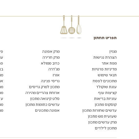
תפריט תחתון
רוצים
לקבל
מגזין
מרק אפונה
פל
מידע
הצהרת נגישות
מרק חרירה
עו
ומתכונים
מפת אתר
כרוב ממולא
פת
נוספים?
הצטרפו
מדיניות פרטיות
מג'דרה
בצ
לרשימת
תנאי שימוש
אורז
מת
הדיוור:
מתכונים לפסח
גריסי פנינה
או
עוגת שוקולד
מתכון למרק גריסים
מת
קציצות עוף
ארוחת צהריים מהירה
מת
עוגיות בריאות
סלט קינואה מתכון
עד
קוסקוס מתכון
עדשים כתומות מתכון
מת
עדשים שחורות מתכון
אפונה מתכונים
מת
שעועית מש מתכון
מרק עדשים מתכון
מתכון לילדים