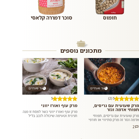
חומוס
סוכר דמררה קלאסי
מתכונים נוספים
עד שעתיים
עד שעתיים
5
5 (2)
מרק שעועית עם גריסים,
מרק עוף ואורז יווני
תפוחי אדמה וגזר
מרק עוף ואורז יווני כשר לפסח זו מנה
מרק שעועית עם גריסים, תפוחי
חגיגית וטעימה שיכולה לככב בליל
אדמה וגזר זה מרק סתיווי או חורפי
הסדר או לשמש ארוחת צהרים או
מושלם: סמיך ועשיר, מחמם ומנחם,
ערב מזינה ומשביעה בכל יום...
2
ומשביע בזכות שפע ועושר חומרי...