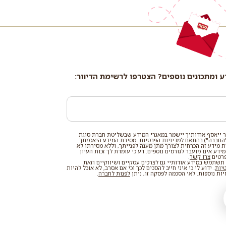
ע ומתכונים נוספים? הצטרפו לרשימת הדיוור:
 ייאסף אודותיך יישמר במאגרי המידע שבשליטת חברת סוגת
החברה") בהתאם ל
מדיניות הפרטיות
. מסירת המידע היאכמתך
רת מידע זה הכרחית לצורך מתן מענה לפנייתך, וללא מסירתו לא
דע אינו מועבר לגורמים נוספים. דע כי עומדת לך זכות העיון
פרטים
צרו קשר
.
שתמש במידע אודותיי גם לצרכים עסקיים ושיווקיים וזאת
טיות
. ידוע לי כי איני חייב להסכים לכך וכי אם אסרב, לא אוכל להיות
ות נוספות. לאי הסכמה לפסקה זו, ניתן
לפנות לחברה
.