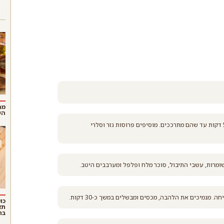
לאסי
מה
הש
יוצקים שמן לסיר, מחממים ומאדים בו את הבצל והשומר במשך כ-5 דקות עד שהם מתרככים. מוסיפים פרוסות גזר וסלרי
ומרות, עשבי התיבול, סוכר מלח ופלפל ומערבבים היטב.
 מנמיכים את הלהבה, מכסים ומבשלים במשך כ-30 דקות.
כו
תז
בת