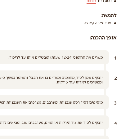
400 גרם
חומוס
סוכר דמררה ק
קרא עוד
להגשה:
חומוס
פטרוזיליה קצוצה
קרא עוד
אופן ההכנה:
משרים את החומוס (12-24 שעות) ומבשלים אותו עד לריכוך.
וממשיכים לאדות עוד 5 דקות.
מוסיפים לסיר רסק עגבניות ומערבבים. מצרפים את העגבניות המש
יוצקים לסיר את ציר הירקות או המים, מערבבים שוב ומביאים לרתיחה.