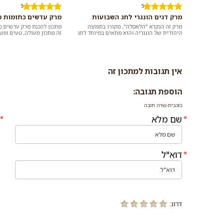
5
5
מרק דגים הונגרי לחג השבועות
מרק עדשים כתומות מ
מרק זה הנקרא "הלאסלה", מקורו בתפוצה
מתכון להכנת מרק עדשים כ
היהודית של הונגריה והוא מתאים במיוחד לחג
זה מתכון מעולה, טעים ופש
השבועות בו נוהגים להגיש ארוחות חל...
לכם מרמת הגולן. מרק נהד
צ...
אין תגובות למתכון זה
הוספת תגובה:
כוכבית-שדה חובה
שם מלא
דוא"ל
דרוג: