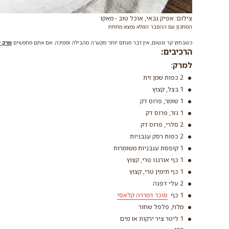
צילום: אפיק גבאי, אוכל טוב - מאקו
המתכון עם ההסבר המלא נמצא מתחת
כשבחוץ קר וגשום, אין דבר מנחם יותר מקערה מהבילה וסמיכה. אם אתם מחפשים
מרק ע
הרכיבים:
למרק:
2 כפות שמן זית
1 בצל, קצוץ
1 שומר, פרוס דק
1 גזר, פרוס דק
2 סלרי, פרוס דק
2 כפות רסק עגבניות
1 קופסת עגבניות משומרות
1 כף אורגנו טרי, קצוץ
1 כף תימין טרי, קצוץ
2 עלי דפנה
1 כף
סוכר דמררה קלאסי
מלח, פלפל שחור
1 ליטר ציר ירקות או מים