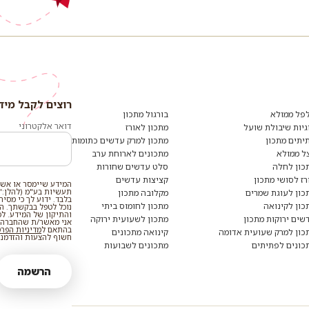
רוצים לקבל מיד
פל ממולא
בורגול מתכון
דואר אלקטרוני
גיות שיבולת שועל
מתכון לאורז
יתים מתכון
מתכון למרק עדשים כתומות
ל ממולא
מתכונים לארוחת ערב
כון לחלה
סלט עדשים שחורות
רז לסושי מתכון
קציצות עדשים
המידע שיימסר או אשר
תעשיות בע"מ (להלן:"
כון לעוגת שמרים
מקלובה מתכון
בלבד. ידוע לך כי מסי
כון לקינואה
מתכון לחומוס ביתי
נוכל לטפל בבקשתך. המי
והתיקון של המידע. ל
שים ירוקות מתכון
מתכון לשעועית ירוקה
אני מאשר/ת שהחברה ת
בהתאם ל
מדיניות הפר
כון למרק שעועית אדומה
קינואה מתכונים
חשוף להצעות והזדמנוי
כונים לפתיתים
מתכונים לשבועות
הרשמה