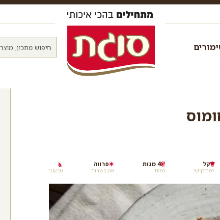
מורים
ומוס
קל
4 מנות
פרווה
רמת קושי
כמות
סוג כשרות
טבעוני