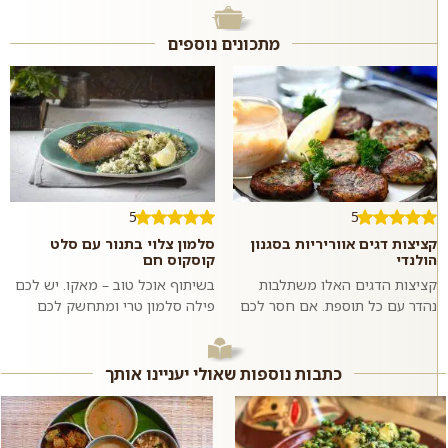
מתכונים נוספים
5
5
קציצות דגים אווריריות בסגנון
סלמון צלוי בתנור עם סלט
הולנדי
קוסקוס חם
קציצות הדגים האלו משתלבות
בשיתוף אוכל טוב – מאקו. יש לכם
נהדר עם כל תוספת. אם חסר לכם
פילה סלמון טרי ומתחשק לכם
רעיון לארוחת צהריים מלאה, תוכלו
לשדרג את ארוחת הערב? במקום
לשאוב השראה מעמוד המתכונים
לאפות אותו, תוכלו למצוא אורז ל...
המהירי...
כתבות נוספות שאולי יעניינו אותך