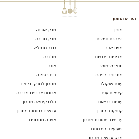
תפריט תחתון
מגזין
מרק אפונה
הצהרת נגישות
מרק חרירה
מפת אתר
כרוב ממולא
מדיניות פרטיות
מג'דרה
תנאי שימוש
אורז
מתכונים לפסח
גריסי פנינה
עוגת שוקולד
מתכון למרק גריסים
קציצות עוף
ארוחת צהריים מהירה
עוגיות בריאות
סלט קינואה מתכון
קוסקוס מתכון
עדשים כתומות מתכון
עדשים שחורות מתכון
אפונה מתכונים
שעועית מש מתכון
מרק עדשים מתכון