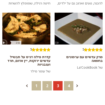
להכנה, טעים ואהוב גם על ילדים,
חיטה רגילה, שמומלץ להשרות
עשיר בערכים תזונתיים והולך נפלא
למשך שעה לפני הבישול. מנה
עם כל תוספת (סלטים, תבשיל...
ראשונה מרהיבה לערב שבת או חג.
בשיתוף וואל...
2:55
5
5
מרק עדשים עם ערמונים
קדרת פילה דניס על תבשיל
בחמאה
עדשים ירוקות, יין אדום, תרד
ועגבניות
של La'CookBook
של עומר מילר
1
2
3
4