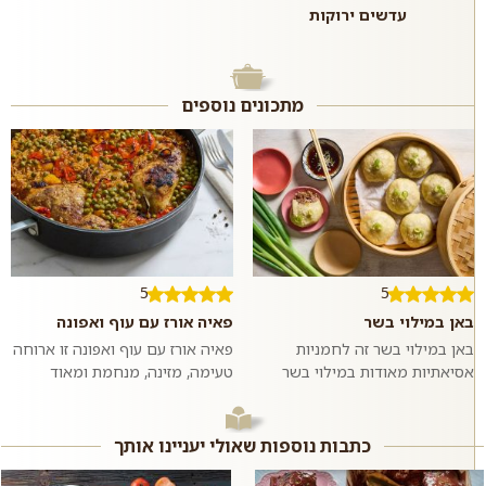
עדשים ירוקות
מתכונים נוספים
5
5
באן במילוי בשר
פאיה אורז עם עוף ואפונה
באן במילוי בשר זה לחמניות
פאיה אורז עם עוף ואפונה זו ארוחה
אסיאתיות מאודות במילוי בשר
טעימה, מזינה, מנחמת ומאוד
בקר טחון ומתובל בשום וג׳ינג׳ר.
פשוטה להכנה שמכינים בתבנית או
ממש כמו במסעדות האסיאתיות.
סיר אחד ומגישים לארוחת ערב
אם רוצים,...
רגיל...
כתבות נוספות שאולי יעניינו אותך