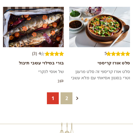
להכנה, זהובות וממכרות. מתכון
סלט...
למנה טבעונית מנצחת להכנה
מהירה...
4 (3)
5
סלט אורז קריספי
בורי במילוי עשבי תיבול
סלט אורז קריספי זה סלט מרענן
של אוסי לנקרי
וטרי בסגנון אסיאתי עם מלא עשבי
3
תיבול, פולי אדממה ואורז קראנצ'י
עם קארי שאפשר לשחק עם רמת
הח...
1
2