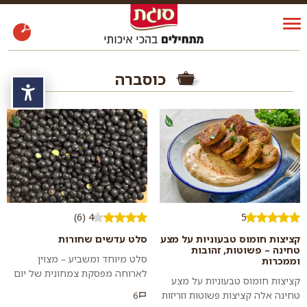
כוסברה
נגי
4 (6)
5
קציצות חומוס טבעוניות על מצע
סלט עדשים שחורות
טחינה – פשוטות, זהובות
סלט מיוחד ומשביע – מצוין
וממכרות
לארוחה מפסקת צמחונית של יום
קציצות חומוס טבעוניות על מצע
כיפור או לכל ארוחה כתוספת
טחינה אלה קציצות פשוטות וזריזות
6
טעימה ובריאה. נסו גם את המתכון