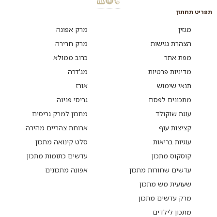
תפריט תחתון
מגזין
מרק אפונה
הצהרת נגישות
מרק חרירה
מפת אתר
כרוב ממולא
מדיניות פרטיות
מג'דרה
תנאי שימוש
אורז
מתכונים לפסח
גריסי פנינה
עוגת שוקולד
מתכון למרק גריסים
קציצות עוף
ארוחת צהריים מהירה
עוגיות בריאות
סלט קינואה מתכון
קוסקוס מתכון
עדשים כתומות מתכון
עדשים שחורות מתכון
אפונה מתכונים
שעועית מש מתכון
מרק עדשים מתכון
מתכון לילדים