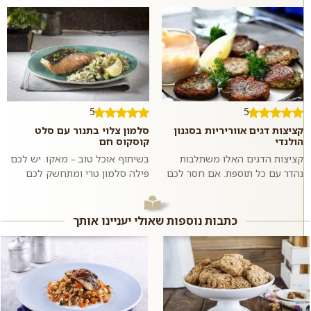
5
5
קציצות דגים אווריריות בסגנון
סלמון צלוי בתנור עם סלט
הולנדי
קוסקוס חם
קציצות הדגים האלו משתלבות
בשיתוף אוכל טוב – מאקו. יש לכם
נהדר עם כל תוספת. אם חסר לכם
פילה סלמון טרי ומתחשק לכם
רעיון לארוחת צהריים מלאה, תוכלו
לשדרג את ארוחת הערב? במקום
לשאוב השראה מעמוד המתכונים
לאפות אותו, תוכלו למצוא אורז ל...
המהירי...
כתבות נוספות שאולי יעניינו אותך