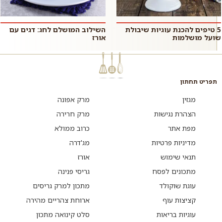
5 טיפים להכנת עוגיות שיבולת
השילוב המושלם לחג: דגים עם
שועל מושלמות
אורז
תפריט תחתון
מגזין
מרק אפונה
הצהרת נגישות
מרק חרירה
מפת אתר
כרוב ממולא
מדיניות פרטיות
מג'דרה
תנאי שימוש
אורז
מתכונים לפסח
גריסי פנינה
עוגת שוקולד
מתכון למרק גריסים
קציצות עוף
ארוחת צהריים מהירה
עוגיות בריאות
סלט קינואה מתכון