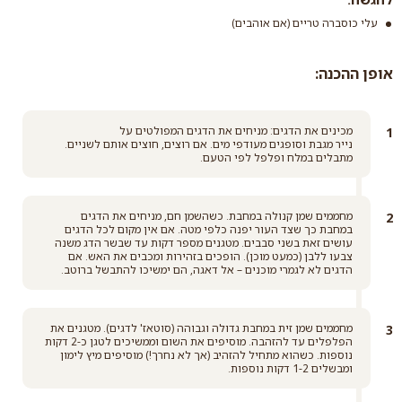
פולנטה
עלי כוסברה טריים (אם אוהבים)
קרא עוד
אופן ההכנה:
מכינים את הדגים: מניחים את הדגים המפולטים על
נייר מגבת וסופגים מעודפי מים. אם רוצים, חוצים אותם לשניים.
מתבלים במלח ופלפל לפי הטעם.
מחממים שמן קנולה במחבת. כשהשמן חם, מניחים את הדגים
במחבת כך שצד העור יפנה כלפי מטה. אם אין מקום לכל הדגים
עושים זאת בשני סבבים. מטגנים מספר דקות עד שבשר הדג משנה
צבעו ללבן (כמעט מוכן). הופכים בזהירות ומכבים את האש. אם
הדגים לא לגמרי מוכנים – אל דאגה, הם ימשיכו להתבשל ברוטב.
מחממים שמן זית במחבת גדולה וגבוהה (סוטאז' לדגים). מטגנים את
הפלפלים עד להזהבה. מוסיפים את השום וממשיכים לטגן כ-2 דקות
נוספות. כשהוא מתחיל להזהיב (אך לא נחרך!) מוסיפים מיץ לימון
ומבשלים 1-2 דקות נוספות.