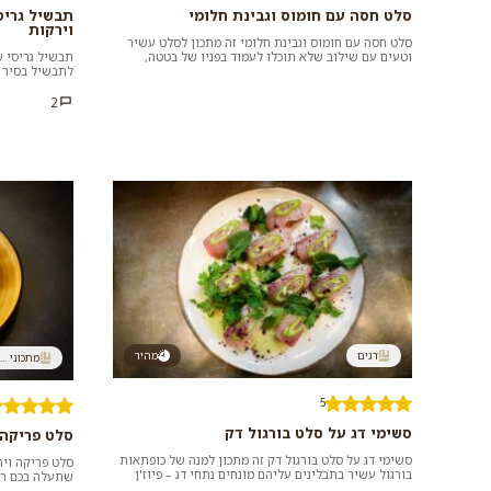
סלט חסה עם חומוס וגבינת חלומי
תבשיל גריס
וירקות
סלט חסה עם חומוס וגבינת חלומי זה מתכון לסלט עשיר
וטעים עם שילוב שלא תוכלו לעמוד בפניו של בטטה,
תבשיל גריסי ש
גרגירי חומוס רכים, חלומי...
לתבשיל בסיר א
חלבון וסיבים ת
2
דגים
מהיר
מתכוני ...
5
סשימי דג על סלט בורגול דק
סלט פריקה 
סשימי דג על סלט בורגול דק זה מתכון למנה של כופתאות
סלט פריקה ויר
בורגול עשיר בתבלינים עליהם מונחים נתחי דג – פיוז'ן
שתעלה בכם רי
מושלם של עול...
ורעננות של נענ