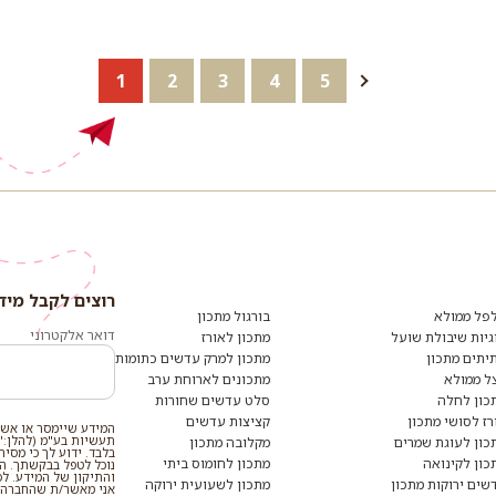
1
2
3
4
5
רוצים לקבל מיד
רוצים
לקבל
פל ממולא
בורגול מתכון
מידע
דואר אלקטרוני
גיות שיבולת שועל
מתכון לאורז
ומתכונים
יתים מתכון
מתכון למרק עדשים כתומות
נוספים?
הצטרפו
ל ממולא
מתכונים לארוחת ערב
לרשימת
כון לחלה
סלט עדשים שחורות
הדיוור:
רז לסושי מתכון
קציצות עדשים
המידע שיימסר או אשר
תעשיות בע"מ (להלן:"
כון לעוגת שמרים
מקלובה מתכון
בלבד. ידוע לך כי מסי
כון לקינואה
מתכון לחומוס ביתי
נוכל לטפל בבקשתך. המי
והתיקון של המידע. ל
שים ירוקות מתכון
מתכון לשעועית ירוקה
אני מאשר/ת שהחברה ת