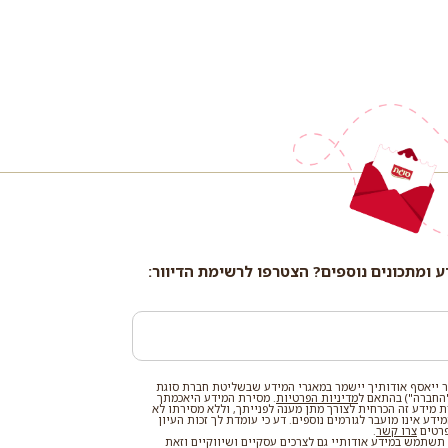
ע ומתכונים נוספים? הצטרפו לרשימת הדיוור:
 ייאסף אודותיך יישמר במאגרי המידע שבשליטת חברת סוגת
החברה") בהתאם ל
מדיניות הפרטיות
. מסירת המידע היאכמתך
רת מידע זה הכרחית לצורך מתן מענה לפנייתך, וללא מסירתו לא
דע אינו מועבר לגורמים נוספים. דע כי עומדת לך זכות העיון
פרטים
צרו קשר
.
שתמש במידע אודותיי גם לצרכים עסקיים ושיווקיים וזאת