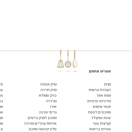
תפריט תחתון
מגזין
מרק אפונה
פל
הצהרת נגישות
מרק חרירה
עו
מפת אתר
כרוב ממולא
פת
מדיניות פרטיות
מג'דרה
בצ
תנאי שימוש
אורז
מת
מתכונים לפסח
גריסי פנינה
או
עוגת שוקולד
מתכון למרק גריסים
מת
קציצות עוף
ארוחת צהריים מהירה
מת
עוגיות בריאות
סלט קינואה מתכון
עד