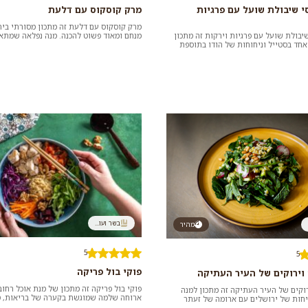
י שיבולת שועל עם פרגיות
מרק קוסקוס עם דלעת
מרק קוסקוס עם דלעת זה מתכון מסורתי בית
יבולת שועל עם פרגיות וירקות זה מתכון
מנחם ומאוד פשוט להכנה. מנה נפלאה שמתא
חד בסטייל וניחוחות של הודו בתוספת
הסועדים, גם לטבעונים. כדאי לנ...
זונתיים ש...
בשר ועו...
מהיר
5
5
פוקי בול פריקה
וירוקים של העיר העתיקה
פוקי בול פריקה זה מתכון של מנת אוכל רחוב
וקים של העיר העתיקה זה מתכון למנה
ארוחה שלמה שמוגשת בקערה של בריאות, 
חות של ירושלים עם ארומה של זעתר
עשירים ושלל מרקמים, כאן עם פרי...
ע טריה. כדאי לנ...