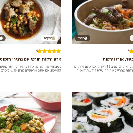
מהיר
מרקים
5
5
שר, אורז וירקות
מרק ירקות חורפי עם גרגירי חומוס
המוקפץ הזה סוגר את הפינה ב-15 דקות. אם אתם זקוקים
כשבחוץ קר וגשום, אין דבר מנחם יותר מקע
ארוחת צהריים מהירה שלא דורשת לעמוד
וסמיכה. אם אתם מחפשים מרק עדשים מתכון
צציצו במבח...
להכנה, הכנו עבורכם אוסף ש...