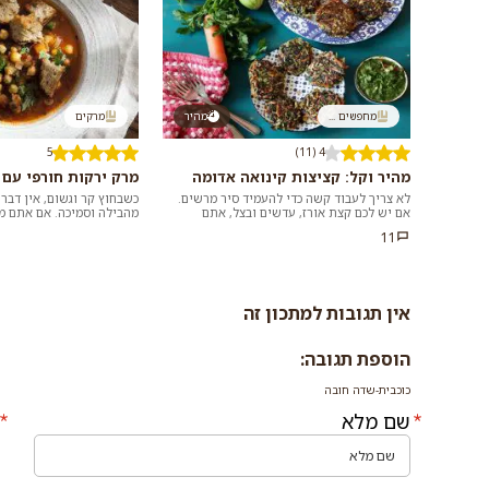
מחפשים ...
מהיר
מרקים
5
4 (11)
מהיר וקל: קציצות קינואה אדומה
מרק ירקות חורפי עם ג
לא צריך לעבוד קשה כדי להעמיד סיר מרשים.
כשבחוץ קר וגשום, אין דבר
אם יש לכם קצת אורז, עדשים ובצל, אתם
מהבילה וסמיכה. אם אתם 
במרחק נגיעה ממתכון למג'דרה מושלמת שלא
מתכון מנצח וקל להכנה, הכנ
11
דורשת...
אין תגובות למתכון זה
הוספת תגובה:
כוכבית-שדה חובה
שם מלא