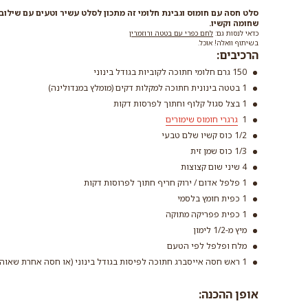
סלט חסה עם חומוס וגבינת חלומי זה מתכון לסלט עשיר וטעים עם שילוב ש
שחומה וקשיו.
כדאי לנסות גם:
לחם כפרי עם בטטה ורוזמרין
בשיתוף וואלה! אוכל.
הרכיבים:
150 גרם חלומי חתוכה לקוביות בגודל בינוני
1 בטטה בינונית חתוכה למקלות דקים (מומלץ במנדולינה)
1 בצל סגול קלוף וחתוך לפרסות דקות
1
גרגרי חומוס שימורים
1/2 כוס קשיו שלם טבעי
1/3 כוס שמן זית
4 שיני שום קצוצות
גרגרי חומוס שימ
1 פלפל אדום / ירוק חריף חתוך לפרוסות דקות
קרא עוד
1 כפית חומץ בלסמי
1 כפית פפריקה מתוקה
מיץ מ-1/2 לימון
מלח ופלפל לפי הטעם
1 ראש חסה אייסברג חתוכה לפיסות בגודל בינוני (או חסה אחרת שאוהבים
אופן ההכנה: