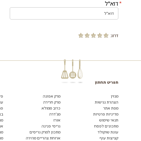
דוא"ל
דרוג:
תפריט תחתון
מגזין
מרק אפונה
פל
הצהרת נגישות
מרק חרירה
עו
מפת אתר
כרוב ממולא
פת
מדיניות פרטיות
מג'דרה
בצ
תנאי שימוש
אורז
מת
מתכונים לפסח
גריסי פנינה
או
עוגת שוקולד
מתכון למרק גריסים
מת
קציצות עוף
ארוחת צהריים מהירה
מת