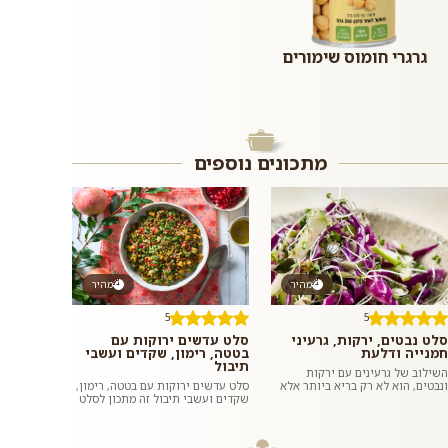
גרגרי חומוס שימורים
מתכונים נוספים
מהיר
מהיר
5
5
סלט נבטים, ירקות, גרעיני
סלט עדשים ירוקות עם
חמנייה ודלעת
בטטה, רימון, שקדים ועשבי
תיבול
השילוב של גרעינים עם ירקות
ונבטים, הוא לא רק בריא ביותר אלא
סלט עדשים ירוקות עם בטטה, רימון,
גם טעים להפליא. מליחות משולבת
שקדים ועשבי תיבול זה מתכון לסלט
עם מתקתקות. שעועית מש מונבטת
צבעוני, בריא, טעים, משביע וסופר
ה...
פשוט וזריז להכנה בזכות...