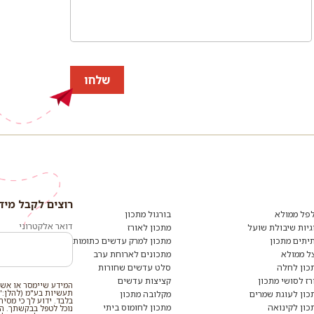
שלחו
רוצים לקבל מיד
רוצים
לקבל
פל ממולא
בורגול מתכון
מידע
דואר אלקטרוני
גיות שיבולת שועל
מתכון לאורז
ומתכונים
יתים מתכון
מתכון למרק עדשים כתומות
נוספים?
הצטרפו
ל ממולא
מתכונים לארוחת ערב
לרשימת
כון לחלה
סלט עדשים שחורות
הדיוור:
רז לסושי מתכון
קציצות עדשים
המידע שיימסר או אשר
תעשיות בע"מ (להלן:"
כון לעוגת שמרים
מקלובה מתכון
בלבד. ידוע לך כי מסי
כון לקינואה
מתכון לחומוס ביתי
נוכל לטפל בבקשתך. המי