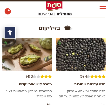
בזיליקום
נגי
3 (4)
4 (6)
סלט עדשים שחורות
ממרח קישואים וקשיו
סלט מיוחד ומשביע – מצוין
החומרים במתכון מתאימים ל- 1
לארוחה מפסקת צמחונית של יום
כוס ממרח:
כיפור או לכל ארוחה כתוספת
4
6
טעימה ובריאה. נסו גם את המתכון