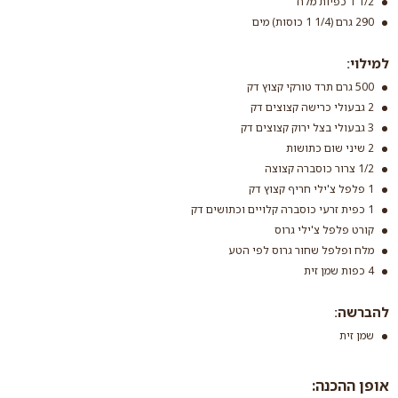
1/2 1 כפיות מלח
290 גרם (1/4 1 כוסות) מים
למילוי:
500 גרם תרד טורקי קצוץ דק
קמח רב תכליתי (קמח
לבן) ללא צורך בניפוי
2 גבעולי כרישה קצוצים דק
3 גבעולי בצל ירוק קצוצים דק
קרא עוד
2 שיני שום כתושות
1/2 צרור כוסברה קצוצה
1 פלפל צ'ילי חריף קצוץ דק
1 כפית זרעי כוסברה קלויים וכתושים דק
קורט פלפל צ'ילי גרוס
מלח ופלפל שחור גרוס לפי הטע
4 כפות שמן זית
להברשה:
שמן זית
אופן ההכנה: