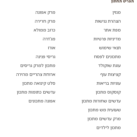
תפריט תחתון
מגזין
מרק אפונה
הצהרת נגישות
מרק חרירה
מפת אתר
כרוב ממולא
מדיניות פרטיות
מג'דרה
תנאי שימוש
אורז
מתכונים לפסח
גריסי פנינה
עוגת שוקולד
מתכון למרק גריסים
קציצות עוף
ארוחת צהריים מהירה
עוגיות בריאות
סלט קינואה מתכון
קוסקוס מתכון
עדשים כתומות מתכון
עדשים שחורות מתכון
אפונה מתכונים
שעועית מש מתכון
מרק עדשים מתכון
מתכון לילדים