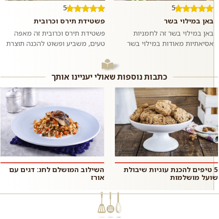
5
5
באן במילוי בשר
פשטידת תירס וכרובית
באן במילוי בשר זה לחמניות
פשטידת תירס וכרובית זה מאפה
אסיאתיות מאודות במילוי בשר
טעים, משביע ופשוט להכנה תוצרת
בקר טחון ומתובל בשום וג׳ינג׳ר.
בית בו טעמו המתקתק של התירס
ממש כמו במסעדות האסיאתיות.
מחמיא לטעמה של הכרובית. כדאי
אם רוצים,...
לנסות...
כתבות נוספות שאולי יעניינו אותך
5 טיפים להכנת עוגיות שיבולת
השילוב המושלם לחג: דגים עם
שועל מושלמות
אורז