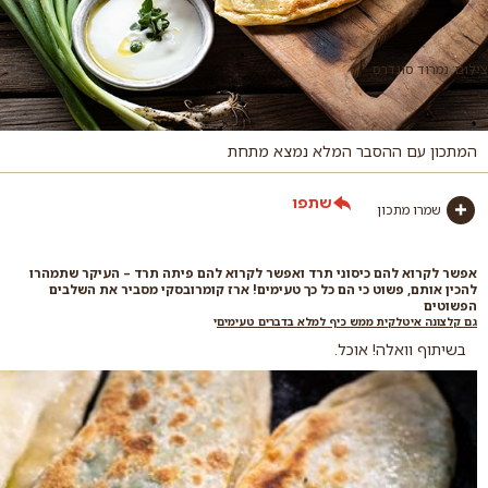
צילום: נמרוד סונדרס
המתכון עם ההסבר המלא נמצא מתחת
שתפו
שמרו מתכון
אפשר לקרוא להם כיסוני תרד ואפשר לקרוא להם פיתה תרד – העיקר שתמהרו
להכין אותם, פשוט כי הם כל כך טעימים! ארז קומרובסקי מסביר את השלבים
הפשוטים
גם קלצונה איטלקית ממש כיף למלא בדברים טעימים
י
בשיתוף וואלה! אוכל.