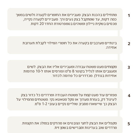
מתחילים בהכנת הבצק: מעבירים את החומרים לקערה ולשים במשך
כמה דקות, עד שמתקבל בצק נעים ורך. מעבירים לקערה נקייה,
מכסים בשקית ניילון ומשהים בטמפרטורת החדר 20 דקות.
בינתיים מערבבים בקערה את כל חומרי המילוי לקבלת תערובת
אחידה.
מקמחים מעט משטח עבודה ומעבירים אליו את הבצק. לשים
ומעצבים אותו לגליל בקוטר 8 ס"מ ופורסים אותו ל-10 פרוסות
אחידות בגודלן. מכדדרים כל פרוסה לכדור.
מפזרים עוד מעט קמח על משטח העבודה ומרדדים כל כדור בצק
לעיגול דק, בעזרת מערוך או מקל מטאטא נקי. משטחים מהמילוי על
הבצק כך שיישארו מסביב שוליים נקיים בעובי 1-2 ס"מ.
מקפלים את הבצק לחצי וצובטים או מהדקים במזלג את הקצוות.
מרדדים שוב בעדינות ומברישים בשמן זית.