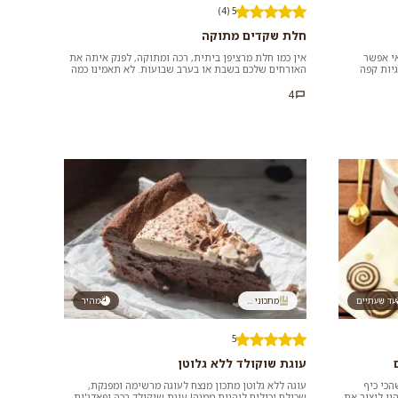
5 (4)
חלת שקדים מתוקה
אי אפשר
אין כמו חלת מרציפן ביתית, רכה ומתוקה, לפנק איתה את
יות קפה
האורחים שלכם בשבת או בערב שבועות. לא תאמינו כמה
קל להכין אותה מתערובת...
4
עד שעתיים
מתכוני ...
מהיר
5
עוגת שוקולד ללא גלוטן
הכי כיף
עוגה ללא גלוטן מתכון מנצח לעוגה מרשימה ומפנקת,
נו ליצור את
שכולם יכולים ליהנות ממנה! עוגת שוקולד רכה ופאדג'ית,