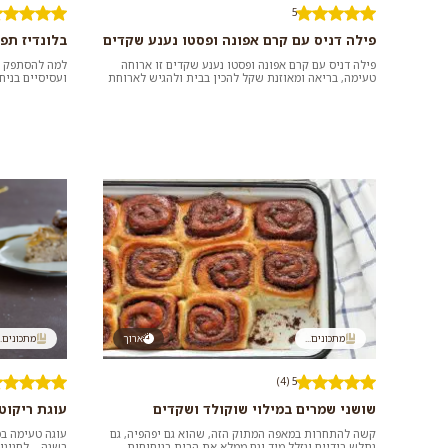
5
פילה דניס עם קרם אפונה ופסטו נענע שקדים
בלונדיז תפ
פילה דניס עם קרם אפונה ופסטו נענע שקדים זו ארוחה
למה להסתפק בב
טעימה, בריאה ומאוזנת שקל להכין בבית ולהגיש לארוחת
ועסיסיים בניח
צהרים או ערב. כדאי לנ...
מושלם ליד הקפ
מתכונים...
ארוך
מתכונים..
5 (4)
שושני שמרים במילוי שוקולד ושקדים
עוגת ריקוט
קשה להתחרות במאפה המתוק הזה, שהוא גם יפהפיה, גם
עוגה טעימה במ
נתלש בידיים ונזלל מיד וגם ממלא את הבית בניחוחות
בשנה – לחגיגו