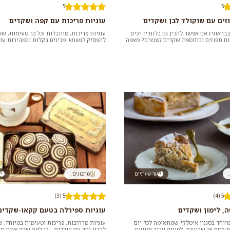
5
5
וזים עם שוקולד לבן ושקדים
עוגיות פריכות עם קפה ושקדים
ראוניז אם אפשר להכין גם בלונדיז רכים
עוגיות פריכות, מתובלות וכל כך טעימות, ש
וח תפוזים ובתוספת שקדים קצוצים? מאפה
להפסיק לנשנש! מכינים בקלות ובמהירות עוג
ה או הת...
ושקדים נהדרות לעצמכם או לא...
.
עד שעתיים
מתכונים...
5 (3)
5 (4)
ה, לימון ושקדים
עוגיות ספירלה בטעם קקאו-שקדים
יוחד בסגנון איטלקי שמתאימה לכל יום
עוגיות מרהיבות, פריכות וטעימות במיוחד, ש
ת פסח או שבועות, לפינוק עבור נמנעים
להכין יחד עם הילדים – כי למה שרק אתם תה