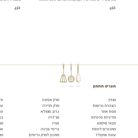
משגעים של בצק שמרים ושוק...
מגלוטן או סתם 
4
4
תפריט תחתון
מגזין
מרק אפונה
פל
הצהרת נגישות
מרק חרירה
עו
מפת אתר
כרוב ממולא
פת
מדיניות פרטיות
מג'דרה
בצ
תנאי שימוש
אורז
מת
מתכונים לפסח
גריסי פנינה
או
עוגת שוקולד
מתכון למרק גריסים
מת