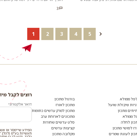
ככה...
העוגיות היפהפיו...
3
1
2
3
4
5
רוצים לקבל מיד
רוצים
לקבל
פל ממולא
בורגול מתכון
מידע
דואר אלקטרוני
גיות שיבולת שועל
מתכון לאורז
ומתכונים
יתים מתכון
מתכון למרק עדשים כתומות
נוספים?
הצטרפו
ל ממולא
מתכונים לארוחת ערב
לרשימת
כון לחלה
סלט עדשים שחורות
הדיוור:
רז לסושי מתכון
קציצות עדשים
המידע שיימסר או אשר
תעשיות בע"מ (להלן:"
כון לעוגת שמרים
מקלובה מתכון
בלבד. ידוע לך כי מסי