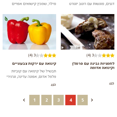
דגנים, מוגשות עם רוטב יוגורט
מילר, שמכין קישואים אפויים
קריר. מנה ראשונה נהדרת לאירוע
ממולאים בתערובת של בורגול
חלבי אוהבי פטריות יעופו גם על...
וקינואה עם לבנה צאן ועוד המון
דברים טובי...
3:48
3 (4)
3 (4)
לחמניות גבינה עם פרמז'ן
קינואה עם ירקות צבעוניים
וקינואה אדומה
תבשיל של קינואה עם קוביות
פלפל אדום, אפונה עדינה, וגרגירי
תירס.
4
4
1
2
3
4
5