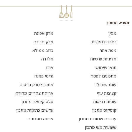
תפריט תחתון
מגזין
מרק אפונה
הצהרת נגישות
מרק חרירה
מפת אתר
כרוב ממולא
מדיניות פרטיות
מג'דרה
תנאי שימוש
אורז
מתכונים לפסח
גריסי פנינה
עוגת שוקולד
מתכון למרק גריסים
קציצות עוף
ארוחת צהריים מהירה
עוגיות בריאות
סלט קינואה מתכון
קוסקוס מתכון
עדשים כתומות מתכון
עדשים שחורות מתכון
אפונה מתכונים
שעועית מש מתכון