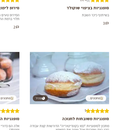
סופגניות בציפוי שוקולד
סירופ לימון
בשיתוף כיכר השבת
הסירופ טעים גם
תלוי ברמת הח
שאתם צריכים. ק
3
2
מתכונים...
מהיר
מתכונים..
5
סופגניות משובחות לחנוכה
סופגניות הו
מתכון לסופגניות "כמו בקונדיטוריה" הדורשות קצת עבודה
אלה הם כדורי 
(זהו בצק שמרים) אבל שווה את המאמץ.
ומיוחד!