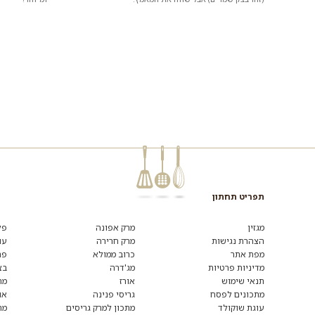
תפריט תחתון
רוצים
לקבל
מגזין
מרק אפונה
פל
מידע
הצהרת נגישות
מרק חרירה
עו
ומתכונים
מפת אתר
כרוב ממולא
פת
נוספים?
הצטרפו
מדיניות פרטיות
מג'דרה
בצ
לרשימת
תנאי שימוש
אורז
מת
הדיוור:
מתכונים לפסח
גריסי פנינה
או
עוגת שוקולד
מתכון למרק גריסים
מת