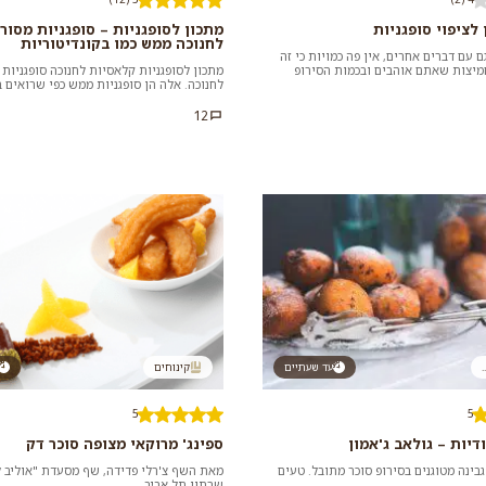
 לציפוי סופגניות
מתכון לסופגניות – סופגניות מסור
לחנוכה ממש כמו בקונדיטוריות
 עם דברים אחרים, אין פה כמויות כי זה
מיצות שאתם אוהבים ובכמות הסירופ
מתכון לסופגניות קלאסיות לחנוכה סופגניות
ליק למגוון...
לחנוכה. אלה הן סופגניות ממש כפי שרואים ב
מתכון זה אמנם דורש...
12
.
עד שעתיים
קינוחים
5
5
דיות – גולאב ג'אמון
ספינג' מרוקאי מצופה סוכר דק
גבינה מטוגנים בסירופ סוכר מתובל. טעים
מאת השף צ'רלי פדידה, שף מסעדת "אוליב ל
שרתון תל אביב.