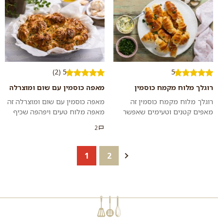
שיחט...
הטעמים והערכים ה...
5 (2)
5
רוגלך מלוח מקמח כוסמין
מאפה כוסמין עם שום ומוצרלה
רוגלך מלוח מקמח כוסמין זה
מאפה כוסמין עם שום ומוצרלה זה
מאפים קטנים וטעימים שאפשר
מאפה מלוח טעים ויפהפה שכיף
להכין בקלות אך קשה להפסיק
להגיש בחג, בארוחת בראנץ' או
2
לאכול… מושלם ככיבוד לאורחים
סתם ככה כשרוצים לפנק את בני
או כנישנ...
הבית. כ...
1
2