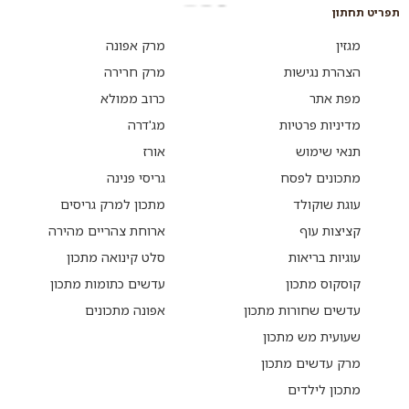
תפריט תחתון
מגזין
מרק אפונה
הצהרת נגישות
מרק חרירה
מפת אתר
כרוב ממולא
מדיניות פרטיות
מג'דרה
תנאי שימוש
אורז
מתכונים לפסח
גריסי פנינה
עוגת שוקולד
מתכון למרק גריסים
קציצות עוף
ארוחת צהריים מהירה
עוגיות בריאות
סלט קינואה מתכון
קוסקוס מתכון
עדשים כתומות מתכון
עדשים שחורות מתכון
אפונה מתכונים
שעועית מש מתכון
מרק עדשים מתכון
מתכון לילדים