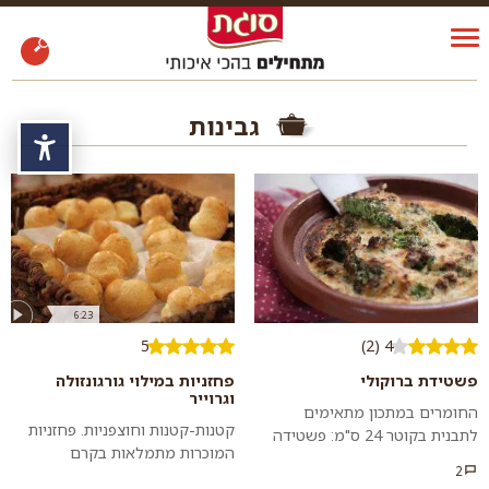
גבינות
נגי
6:23
5
4 (2)
פשטידת ברוקולי
פחזניות במילוי גורגונזולה
וגרוייר
החומרים במתכון מתאימים
קטנות-קטנות וחוצפניות. פחזניות
לתבנית בקוטר 24 ס"מ: פשטידה
המוכרות מתמלאות בקרם
מהירה היא הפתרון האולטימטיבי
2
גורגונזולה בעזרתו של השף דיויד
לארוחת ערב ספונטנית. כל מה