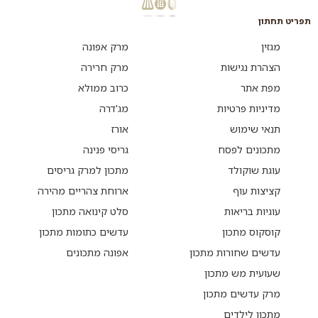
תפריט תחתון
מגזין
מרק אפונה
הצהרת נגישות
מרק חרירה
מפת אתר
כרוב ממולא
מדיניות פרטיות
מג'דרה
תנאי שימוש
אורז
מתכונים לפסח
גריסי פנינה
עוגת שוקולד
מתכון למרק גריסים
קציצות עוף
ארוחת צהריים מהירה
עוגיות בריאות
סלט קינואה מתכון
קוסקוס מתכון
עדשים כתומות מתכון
עדשים שחורות מתכון
אפונה מתכונים
שעועית מש מתכון
מרק עדשים מתכון
מתכון לילדים