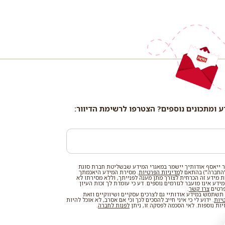
ע ומתכונים נוספים? הצטרפו לרשימת הדיוור:
 ייאסף אודותיך יישמר במאגרי המידע שבשליטת חברת סוגת
החברה") בהתאם ל
מדיניות הפרטיות
. מסירת המידע היאכמתך
רת מידע זה הכרחית לצורך מתן מענה לפנייתך, וללא מסירתו לא
דע אינו מועבר לגורמים נוספים. דע כי עומדת לך זכות העיון
פרטים
צרו קשר
.
שתמש במידע אודותיי גם לצרכים עסקיים ושיווקיים וזאת
טיות
. ידוע לי כי איני חייב להסכים לכך וכי אם אסרב, לא אוכל להיות
ות נוספות. לאי הסכמה לפסקה זו, ניתן
לפנות לחברה
.