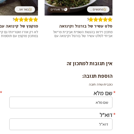
מחפשים ...
עד שעתיים
בשר ועו...
5
5
סלט עשיר של בורגול וקינואה
מוקפץ של קינואה עם 
מתכון וידאו בהגשת השפית אביבית פריאל
לא רק אורז ואטריות! גם קינ
אביחי לסלט עשיר של בורגול וקינואה עם
במתכון מוקפץ עם תוספות 
פטרוזיליה, כוסברה, נענע, זיתים ועגבניות
אסייתי שיוצר מנה טעימה, 
מיובשו...
ל...
אין תגובות למתכון זה
הוספת תגובה:
כוכבית-שדה חובה
שם מלא
דוא"ל