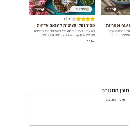
מהיר
מחפשים ...
מהיר
4 (11)
עוף ופטריות
מהיר וקל: קציצות קינואה אדומה
ואה יכולה לככב
לא צריך לעבוד קשה כדי להעמיד סיר מרשים.
טעימות ורוטב
אם יש לכם קצת אורז, עדשים ובצל, אתם
מזינה, קלה ומהירה
במרחק נגיעה ממתכון למג'דרה מושלמת שלא
11
דורשת...
תוכן התגובה