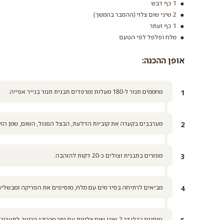
1 כף דבש
2 שיני שום צלוי (ההסבר בהמשך)
1 כף זעתר
מלח ופלפל לפי הטעם
אופן ההכנה:
מחממים תנור ל-180 מעלות ומרפדים תבנית תנור בנייר אפייה.
מערבבים בקערה את קוביות הדלעת, הבצל הסגול, השום, שמן הזית
מפזרים בתבנית וצולים כ-20 דקות להזהבה.
מביאים לרתיחה בסיר מים עם מלח, מוסיפים את הפריקה ומבשלים כמו פסטה 20 דקות. מ
טוחנים בבלנדר 2 שיני שום צלויות עם יתר מרכיבי הרוטב לתערובת אחידה.