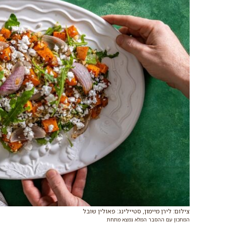
צילום: לירן מיימון, סטיילינג: פאולין שובל
המתכון עם ההסבר המלא נמצא מתחת