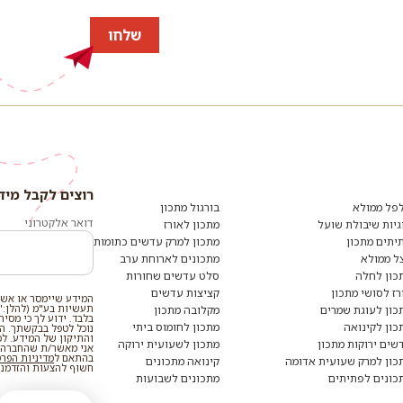
שלחו
רוצים לקבל מיד
רוצים
לקבל
פל ממולא
בורגול מתכון
מידע
דואר אלקטרוני
גיות שיבולת שועל
מתכון לאורז
ומתכונים
יתים מתכון
מתכון למרק עדשים כתומות
נוספים?
הצטרפו
ל ממולא
מתכונים לארוחת ערב
לרשימת
כון לחלה
סלט עדשים שחורות
הדיוור:
רז לסושי מתכון
קציצות עדשים
המידע שיימסר או אשר
תעשיות בע"מ (להלן:"
כון לעוגת שמרים
מקלובה מתכון
בלבד. ידוע לך כי מסי
כון לקינואה
מתכון לחומוס ביתי
נוכל לטפל בבקשתך. המי
והתיקון של המידע. ל
שים ירוקות מתכון
מתכון לשעועית ירוקה
אני מאשר/ת שהחברה ת
בהתאם ל
מדיניות הפר
כון למרק שעועית אדומה
קינואה מתכונים
חשוף להצעות והזדמנוי
כונים לפתיתים
מתכונים לשבועות