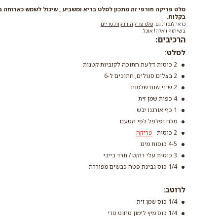
סלט פריקה חורפי זה מתכון לסלט בריא ומשביע , שיכול לשמש כארוחה 
בקלות.
כדאי לנסות גם:
סלט פריקה וירקות טריים
בשיתוף וואלה! אוכל.
הרכיבים:
לסלט:
2 כוסות דלעת חתוכה לקוביות קטנות
2 בצלים סגולים, חתוכים ל-6
2 שיני שום שלמות
4 כפות שמן זית
1 כף אורגנו יבש
מלח ופלפל לפי הטעם
2 כוסות
פריקה
4-5 כוסות מים
3 כוסות עלי רוקט / תרד בייבי
פריקה
1/4 כוס גבינת פטה כבשים מפוררת
קרא עוד
לרוטב:
1/4 כוס שמן זית
1/4 כוס מיץ לימון סחוט טרי