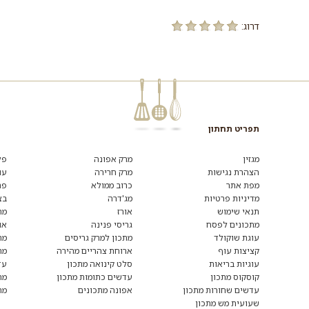
דרוג:
תפריט תחתון
מגזין
מרק אפונה
פל
הצהרת נגישות
מרק חרירה
עו
מפת אתר
כרוב ממולא
פת
מדיניות פרטיות
מג'דרה
בצ
תנאי שימוש
אורז
מת
מתכונים לפסח
גריסי פנינה
או
עוגת שוקולד
מתכון למרק גריסים
מת
קציצות עוף
ארוחת צהריים מהירה
מת
עוגיות בריאות
סלט קינואה מתכון
עד
קוסקוס מתכון
עדשים כתומות מתכון
מת
עדשים שחורות מתכון
אפונה מתכונים
מת
שעועית מש מתכון