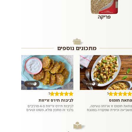
פריקה
מתכונים נוספים
מהיר
מהיר
5
5
פתאת חומוס
לביבות תירס זריזות
פתאת חומוס זו ארוחה טעימה,
לביבות תירס זריזות מ-4 מרכיבים
משביעה וכיפית שמקורה במטבח
בלבד זה מתכון נפלא, פשוט וטעים
הערבי. חתיכות פיתה קרועות
שהכי מתלבש על חנוכה. אבל גם בכל
וקלויות שמוגשות על מצע יוגורט
יום אחר בשנה אתם תהנו מהלב...
וטחינה עם...