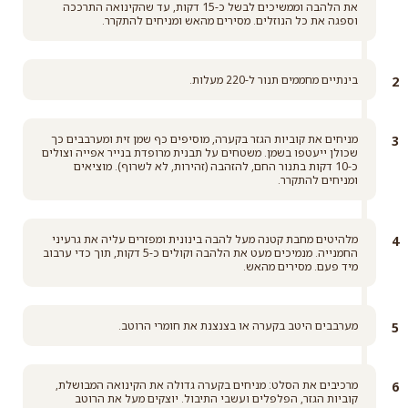
את הלהבה וממשיכים לבשל כ-15 דקות, עד שהקינואה התרככה
וספגה את כל הנוזלים. מסירים מהאש ומניחים להתקרר.
בינתיים מחממים תנור ל-220 מעלות.
מניחים את קוביות הגזר בקערה, מוסיפים כף שמן זית ומערבבים כך
שכולן ייעטפו בשמן. משטחים על תבנית מרופדת בנייר אפייה וצולים
כ-10 דקות בתנור החם, להזהבה (זהירות, לא לשרוף). מוציאים
ומניחים להתקרר.
מלהיטים מחבת קטנה מעל להבה בינונית ומפזרים עליה את גרעיני
החמנייה. מנמיכים מעט את הלהבה וקולים כ-5 דקות, תוך כדי ערבוב
מיד פעם. מסירים מהאש.
מערבבים היטב בקערה או בצנצנת את חומרי הרוטב.
מרכיבים את הסלט: מניחים בקערה גדולה את הקינואה המבושלת,
קוביות הגזר, הפלפלים ועשבי התיבול. יוצקים מעל את הרוטב