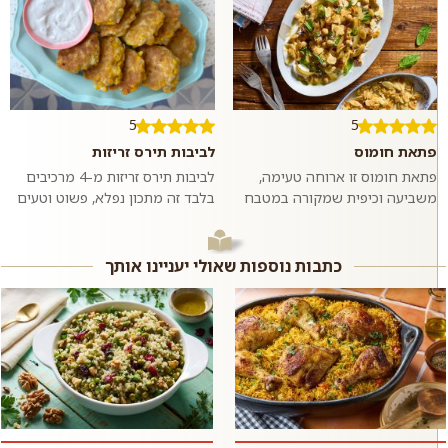
5
5
פתאת חומוס
לביבות תירס זריזות
פתאת חומוס זו ארוחה טעימה,
לביבות תירס זריזות מ-4 מרכיבים
משביעה וכיפית שמקורה במטבח
בלבד זה מתכון נפלא, פשוט וטעים
הערבי. חתיכות פיתה קרועות
שהכי מתלבש על חנוכה. אבל גם
וקלויות שמוגשות על מצע יוגורט
בכל יום אחר בשנה אתם תהנו
וטחינה עם...
מהלב...
כתבות נוספות שאולי יעניינו אותך