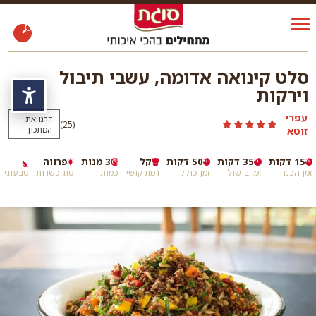
סלט קינואה אדומה, עשבי תיבול
וירקות
נגי
עפרי
דרגו את
)
(25
זוטא
המתכון
15 דקות
35 דקות
50 דקות
קל
3 מנות
פרווה
זמן הכנה
זמן בישול
זמן כולל
רמת קושי
כמות
סוג כשרות
טבעוני