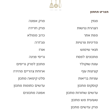
תפריט תחתון
מגזין
מרק אפונה
הצהרת נגישות
מרק חרירה
מפת אתר
כרוב ממולא
מדיניות פרטיות
מג'דרה
תנאי שימוש
אורז
מתכונים לפסח
גריסי פנינה
עוגת שוקולד
מתכון למרק גריסים
קציצות עוף
ארוחת צהריים מהירה
עוגיות בריאות
סלט קינואה מתכון
קוסקוס מתכון
עדשים כתומות מתכון
עדשים שחורות מתכון
אפונה מתכונים
שעועית מש מתכון
מרק עדשים מתכון