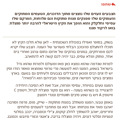
שתפו
הצבעים העזים שלו נוצצים מתוך הדוכנים, הטעמים המתוקים
והעמוקים שלו מפנקים מנות מתוקות וגם מלוחות, המרקם שלו
עסיסי וחלקלק והוא הופך את הקיץ הישראלי להרבה יותר מוצלח.
בואו לרקוד מנגו
בשוק, בסופר ואפילו במכולת השכונתית – לאן שלא תלכו הקיץ לא
תוכלו להתעלם מהכוכב הבלתי מעורער של העונה. הצבע שלו יקרא
לכם ממרחקים, בגוונים בוהקים של אדום-כתום-צהוב ואחרי ביס
אחד, מתוק ומלא עסיס, כבר יהיה לכם קשה לא להתאהב.
למרות שנדמה שהוא נמצא כאן מאז ומעולם ולמרות שהוא גדל
בישראל בשפע, המנגו הוא למעשה פרי טרופי שמוצאו מאזור הודו וסין.
יש לו זנים רבים ומכאן ההבדלים בצבעים ולעיתים גם בטעם. בארץ
נפוצים בעיקר חמישה זנים, שהמוכר מביניהם הוא ה"מאיה".
המנגו טעים במיוחד, עסיסי ומרווה, אבל זאת לא הסיבה היחידה
להצטייד בו כשהוא בעונה – הוא גם מקור מוצלח לברזל, ויטמין C
וויטמין A ויש בו שפע סיבים תזונתיים ונוגדי חמצון.
באופן טבעי, המנגו משתלב במנות מתוקות – שייק, מוס, פרפה וסורבה
יאהבו מאד את נוכחותו. אבל הוא גם מתחבר לטעמים מלוחים
וחריפים, יאהב להשתדך לחלב קוקוס, צ'ילי וכוסברה, יככב בסלטי
קטניות וסלטי דגנים, ויהיה מוצלח בריבה, צ'אטני וכפרי מיובש. וכמובן,