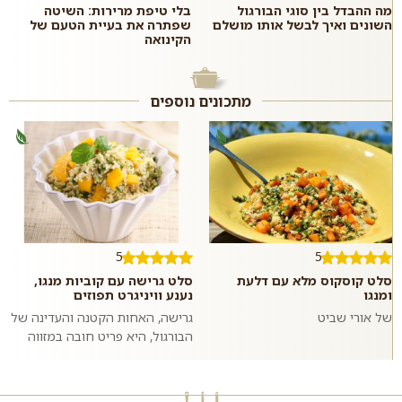
מה ההבדל בין סוגי הבורגול
בלי טיפת מרירות: השיטה
השונים ואיך לבשל אותו מושלם
שפתרה את בעיית הטעם של
הקינואה
מתכונים נוספים
5
5
סלט קוסקוס מלא עם דלעת
סלט גרישה עם קוביות מנגו,
ומנגו
נענע וויניגרט תפוזים
של אורי שביט
גרישה, האחות הקטנה והעדינה של
הבורגול, היא פריט חובה במזווה
הקיצי שלי. מעבר ליתרונות
הבריאותיים שלה כעשירה
בוויטמינים מק...