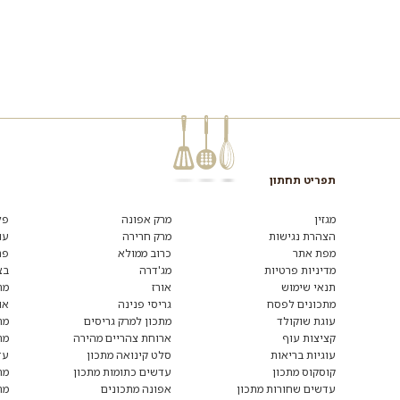
תפריט תחתון
מגזין
מרק אפונה
פל
הצהרת נגישות
מרק חרירה
עו
מפת אתר
כרוב ממולא
פת
מדיניות פרטיות
מג'דרה
בצ
תנאי שימוש
אורז
מת
מתכונים לפסח
גריסי פנינה
או
עוגת שוקולד
מתכון למרק גריסים
מת
קציצות עוף
ארוחת צהריים מהירה
מת
עוגיות בריאות
סלט קינואה מתכון
עד
קוסקוס מתכון
עדשים כתומות מתכון
מת
עדשים שחורות מתכון
אפונה מתכונים
מת