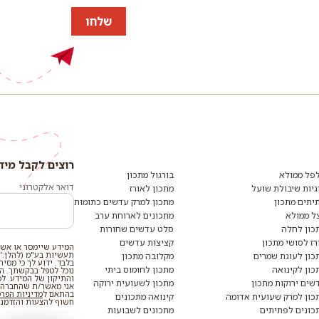
שלחו
רוצים לקבל מיד
רוצים
לקבל
פל ממולא
בורגול מתכון
מידע
דואר אלקטרוני
גיות שיבולת שועל
מתכון לאורז
ומתכונים
יתים מתכון
מתכון למרק עדשים כתומות
נוספים?
הצטרפו
ל ממולא
מתכונים לארוחת ערב
לרשימת
כון לחלה
סלט עדשים שחורות
הדיוור:
רז לסושי מתכון
קציצות עדשים
המידע שיימסר או אשר
תעשיות בע"מ (להלן:"
כון לעוגת שמרים
מקלובה מתכון
בלבד. ידוע לך כי מסי
כון לקינואה
מתכון לחומוס ביתי
נוכל לטפל בבקשתך. המי
והתיקון של המידע. ל
שים ירוקות מתכון
מתכון לשעועית ירוקה
אני מאשר/ת שהחברה ת
בהתאם ל
מדיניות הפר
כון למרק שעועית אדומה
קינואה מתכונים
חשוף להצעות והזדמנוי
כונים לפתיתים
מתכונים לשבועות