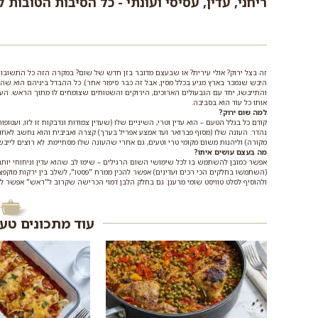
ריחני, עדין, עסיסי ועונתי - כל הסיבות הטובות
זה בצל ירוק? אולי עירית? או שבעצם מדובר בזן חדש של שום? במקרה הזה כל התשובות 
היבש שנמכר בארץ מגיע בכלל מסין, אבל זה כבר סיפור אחר). כל ההבדל ביניהם הוא שה
והתייבשו, יחד עם הגבעולים הארוכים, הירוקים והשטוחים שצומחים לו מתוך הראש. העונ
אותו כל עוד הוא בסביבה.
למה שום ירוק?
קודם כל בגלל הטעם – הוא עדין וטרי, השיניים שלו (שעדין צמודות ונדבקות זו לזו, ועטופ
נהדר. העונה שלו (מסוף פברואר ועד אמצע אפריל בערך) קצרה ואביבית והוא נחשב לאחד
מקורה) וליהנות משום מקומי טרי וטעים, גם אחרי שהעונה שלו מסתיימת. לא רוצים לייב
מה בעצם עושים איתו?
אפשר כמובן להשתמש בו לכל שימושי השום הרגילים – שימו לב שהוא עדין וניחוחי יו
(השתמשו בחלקים הכי רכים ועדינים) אפשר להכין ממרח "פסטו", לשלב בין ירקות מוקפצי
ולהוסיף לסלט טוויסט שומי מרענן. גם בחלק הלבן דמוי הכרישה שקרוב ל"ראש" אפשר ל
עוד מתכונים טע