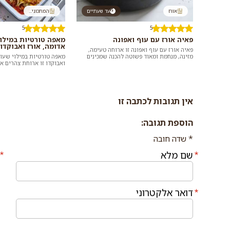
אורז
עד שעתיים
המתכוני...
5
5
פאיה אורז עם עוף ואפונה
מאפה טורטיות במילו
אדומה, אורז ואבוקדו
פאיה אורז עם עוף ואפונה זו ארוחה טעימה,
מזינה, מנחמת ומאוד פשוטה להכנה שמכינים
מאפה טורטיות במילוי שעוע
בתבנית או סיר אחד ומגישים לארוחת ערב
ואבוקדו זו ארוחת צהרים א
רגיל...
מיוחדת ומאוד טעימה שאפש
בקלו...
אין תגובות לכתבה זו
הוספת
הוספת תגובה:
תגובה
* שדה חובה
שם מלא
דואר אלקטרוני