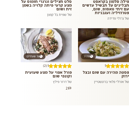
פילה סלמון בקראסט
סלט חצילים וגרגרי חומוס על
תבלינים על תבשיל עדשים
מצע קרעי פיתה קלויה בשמן
עם זיתי טאסוס, שום,
זית ושום
פטרוזיליה ועגבניות
של שפית בל קפצן
של צ'רלי פדידה
מהיר
עד שעתיים
5 (2)
5
פסטה מהירה עם שום ובצל
פורל אפוי על מצע שעועית
ירוק
וקונפי שום
של אורלי פלאי ברונשטיין
של דרור פילץ
2