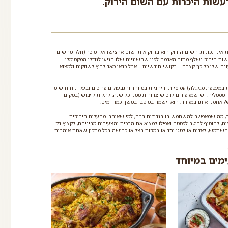
 לעשות היכרות עם השום הירוק.
אינן נכונות. השום הירוק הוא בדיוק אותו שום ארצישראלי מוכר (חלק מהשום
שום הירוק נשלף מתוך האדמה לפני שהשיניים שלו הגיעו לגודלן המקסימלי
ה שלו כל כך קצרה – בקושי חודשיים – אבל כדאי מאד לרוץ לשווקים ולמצוא
ות במעטפת סגלגלה) עסיסיות וריחניות במיוחד והגבעולים פריכים ובעלי ניחוח שומי
 מסמליה. יש שמקפידים לרכוש צרורות ממנו כל שנה, לתלות לייבוש (במקום
ש? אחסנו אותו במקרר, הוא יישמר במיטבו במשך כמה ימים.
תר, מה שמאפשר להשתמש בו בנדיבות רבה, למי שאוהב. מהעלים הירוקים
ם, להוסיף לרוטב לפסטה ואפילו למצוא את הרכים והצעירים מביניהם, לקצוץ דק
השתמש, לאדות או לטגן יחד או במקום בצל או כרישה בכל מתכון שאתם אוהבים.
ימים במיוחד