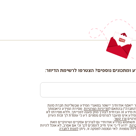
ע ומתכונים נוספים? הצטרפו לרשימת הדיוור:
 ייאסף אודותיך יישמר במאגרי המידע שבשליטת חברת סוגת
החברה") בהתאם ל
מדיניות הפרטיות
. מסירת המידע היאכמתך
רת מידע זה הכרחית לצורך מתן מענה לפנייתך, וללא מסירתו לא
דע אינו מועבר לגורמים נוספים. דע כי עומדת לך זכות העיון
פרטים
צרו קשר
.
שתמש במידע אודותיי גם לצרכים עסקיים ושיווקיים וזאת
טיות
. ידוע לי כי איני חייב להסכים לכך וכי אם אסרב, לא אוכל להיות
ות נוספות. לאי הסכמה לפסקה זו, ניתן
לפנות לחברה
.