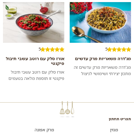
מופלאים שיכולה להתאים לקינוח
להגיש...
לראש...
5
5
מג'דרה משאריות מרק עדשים
אורז סלק עם רוטב עשבי תיבול
פיקנטי
מג'דרה משאריות מרק עדשים זה
אורז סלק עם רוטב עשבי תיבול
מתכון יצירתי ושימושי לניצול
פיקנטי זו תוספת מלאה בטעמים
שאריות של מרק עדשים שלא
שמתאימה לאוהבי חריף קליל
סיימתם בארוחה או אם סתם
שתשדרג כל ארוחה או תהווה
הכנתם יותר מדי....
ארוחה שלמה. כד...
תפריט תחתון
מגזין
מרק אפונה