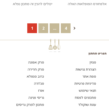
אלפחורס המופלאות האלה
יכולים להכין זה מתכון נפלא
נשמרות היטב ואפילו טעימות יותר
לחופשת קיץ ארוכה, לסופי שבוע
אחרי יום-יומיים. חשוב להוציא
או כל זמן אחר שבא לכם לבלות
אותן בה...
זמן איכות...
הבא
4
…
2
1
תפריט תחתון
מגזין
מרק אפונה
הצהרת נגישות
מרק חרירה
מפת אתר
כרוב ממולא
מדיניות פרטיות
מג'דרה
תנאי שימוש
אורז
מתכונים לפסח
גריסי פנינה
עוגת שוקולד
מתכון למרק גריסים