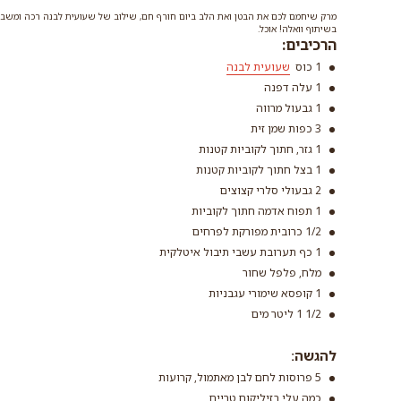
מרק שיחמם לכם את הבטן ואת הלב ביום חורף חם, שילוב של שעועית לבנה רכה ומשביע
בשיתוף וואלה! אוכל.
הרכיבים:
1 כוס
שעועית לבנה
1 עלה דפנה
1 גבעול מרווה
3 כפות שמן זית
שעועית לבנה
1 גזר, חתוך לקוביות קטנות
קרא עוד
1 בצל חתוך לקוביות קטנות
2 גבעולי סלרי קצוצים
1 תפוח אדמה חתוך לקוביות
1/2 כרובית מפורקת לפרחים
1 כף תערובת עשבי תיבול איטלקית
מלח, פלפל שחור
1 קופסא שימורי עגבניות
1/2 1 ליטר מים
להגשה:
5 פרוסות לחם לבן מאתמול, קרועות
כמה עלי בזיליקום טריים