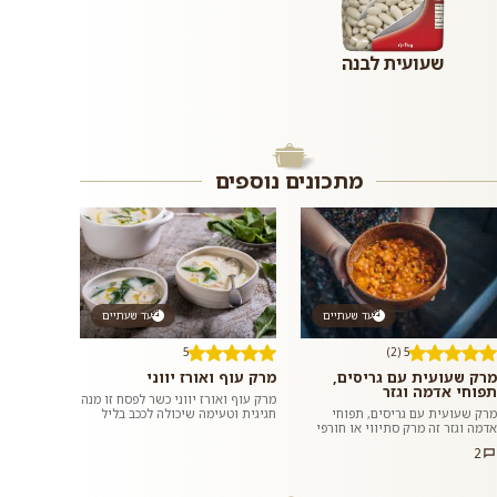
שעועית לבנה
מתכונים נוספים
עד שעתיים
עד שעתיים
5
5 (2)
מרק שעועית עם גריסים,
מרק עוף ואורז יווני
תפוחי אדמה וגזר
מרק עוף ואורז יווני כשר לפסח זו מנה
מרק שעועית עם גריסים, תפוחי
חגיגית וטעימה שיכולה לככב בליל
אדמה וגזר זה מרק סתיווי או חורפי
הסדר או לשמש ארוחת צהרים או
מושלם: סמיך ועשיר, מחמם ומנחם,
ערב מזינה ומשביעה בכל יום...
2
ומשביע בזכות שפע ועושר חומרי...