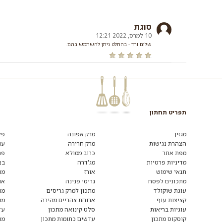
סוגת
10 למרס, 2022 12:21
שלום ורד - בהחלט ניתן להשתמש בהם.
תפריט תחתון
רוצים
לקבל
מגזין
מרק אפונה
פל
מידע
הצהרת נגישות
מרק חרירה
עו
ומתכונים
מפת אתר
כרוב ממולא
פת
נוספים?
הצטרפו
מדיניות פרטיות
מג'דרה
בצ
לרשימת
תנאי שימוש
אורז
מת
הדיוור:
מתכונים לפסח
גריסי פנינה
או
עוגת שוקולד
מתכון למרק גריסים
מת
קציצות עוף
ארוחת צהריים מהירה
מת
עוגיות בריאות
סלט קינואה מתכון
עד
קוסקוס מתכון
עדשים כתומות מתכון
מת