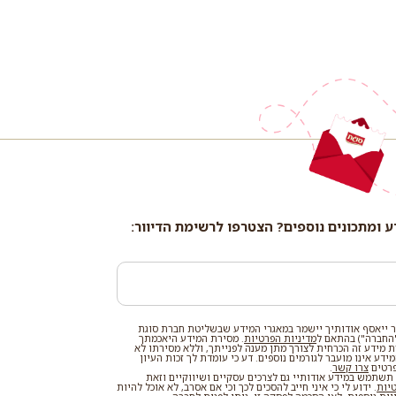
ע ומתכונים נוספים? הצטרפו לרשימת הדיוור:
 ייאסף אודותיך יישמר במאגרי המידע שבשליטת חברת סוגת
החברה") בהתאם ל
מדיניות הפרטיות
. מסירת המידע היאכמתך
רת מידע זה הכרחית לצורך מתן מענה לפנייתך, וללא מסירתו לא
דע אינו מועבר לגורמים נוספים. דע כי עומדת לך זכות העיון
פרטים
צרו קשר
.
שתמש במידע אודותיי גם לצרכים עסקיים ושיווקיים וזאת
טיות
. ידוע לי כי איני חייב להסכים לכך וכי אם אסרב, לא אוכל להיות