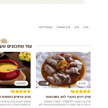
חורף
מרק
מרק שעועית
שעועית לבנה
עוד מתכונים טע
דגים
מהיר
מרקים
5
5
מרק דגים הונגרי לחג השבועות
מרק עדשים כתומות מ
מרק זה הנקרא "הלאסלה", מקורו בתפוצה
מתכון להכנת מרק עדשים כ
היהודית של הונגריה והוא מתאים במיוחד לחג
זה מתכון מעולה, טעים ופש
השבועות בו נוהגים להגיש ארוחות חל...
לכם מרמת הגולן. מרק נהד