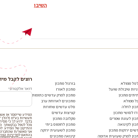
השיבו
רוצים לקבל מיד
פל ממולא
בורגול מתכון
דואר אלקטרוני
גיות שיבולת שועל
מתכון לאורז
יתים מתכון
מתכון למרק עדשים כתומות
ל ממולא
מתכונים לארוחת ערב
כון לחלה
סלט עדשים שחורות
רז לסושי מתכון
קציצות עדשים
המידע שיימסר או אשר
תעשיות בע"מ (להלן:"
כון לעוגת שמרים
מקלובה מתכון
בלבד. ידוע לך כי מסי
כון לקינואה
מתכון לחומוס ביתי
נוכל לטפל בבקשתך. המי
והתיקון של המידע. ל
שים ירוקות מתכון
מתכון לשעועית ירוקה
אני מאשר/ת שהחברה ת
בהתאם ל
מדיניות הפר
כון למרק שעועית אדומה
קינואה מתכונים