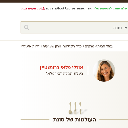
שלח מתכון לווטסאפ שלי
אודות סוגת
דרושים
About Us
צרו קשר
למקצוענים במזון
עמוד הבית
מרקים
מרק ריבולטה: מרק שעועית וירקות איטלקי
אורלי פלאי ברונשטיין
בעלת הבלוג "סירפלא"
העולמות של סוגת