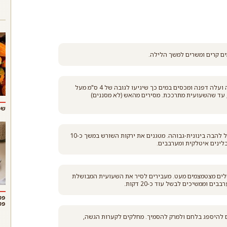
ם קרים ומשרים למשך הלילה.
מסננים את השעועית ממי ההשריה ומעבירים לסיר. מוסיפים מרווה ועלה דפנה ומכסים במים כך שיגיעו לגובה של 4 ס"מ מעל
עד שהשעועית מתרככת. מסירים מהאש (לא מסננים)
שמ
בזמן שהשעועית מתבשלת יוצקים שמן זית לסיר גדול ומחממים מעל להבה בינונית-גבוהה. מטגנים את ירקות השורש במשך כ-10
לינים איטלקית ומערבבים.
ת וממשיכים לבשל כ-5 דקות, עד שהנוזלים מצטמצמים מעט. מעבירים לסיר את השעועית המבושלת
 וממשיכים לבשל עוד כ-20 דקות.
פט
פט
ים להיספג בלחם ולמרק להסמיך. מחלקים לקערות הגשה,