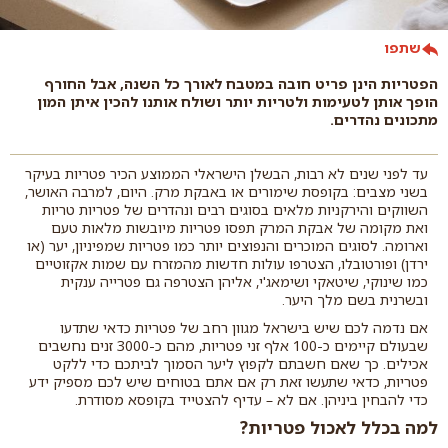
שתפו
הפטריות הינן פריט חובה במטבח לאורך כל השנה, אבל החורף
הופך אותן לטעימות ולטריות יותר ושולח אותנו להכין איתן המון
מתכונים נהדרים.
עד לפני שנים לא רבות, הבשלן הישראלי הממוצע הכיר פטריות בעיקר
בשני מצבים: בקופסת שימורים או באבקת מרק. היום, למרבה האושר,
השווקים והירקניות מלאים בסוגים רבים ונהדרים של פטריות טריות
ואת מקומה של אבקת המרק תפסו פטריות מיובשות מלאות טעם
וארומה. לסוגים המוכרים והנפוצים יותר כמו פטריות שמפיניון, יער (או
ירדן) ופורטובלו, הצטרפו עולות חדשות מהמזרח עם שמות אקזוטיים
כמו שינוקי, שיטאקי ושימאג'י, אליהן הצטרפה גם פטרייה ענקית
ובשרנית בשם מלך היער.
אם נדמה לכם שיש בישראל מגוון רחב של פטריות כדאי שתדעו
שבעולם קיימים כ-100 אלף זני פטריות, מהם כ-3000 זנים נחשבים
אכילים. כך שאם חשבתם לקפוץ ליער הסמוך לביתכם כדי ללקט
פטריות, כדאי שתעשו זאת רק אם אתם בטוחים שיש לכם מספיק ידע
כדי להבחין ביניהן. אם לא – עדיף להצטייד בקופסא מסודרת.
למה בכלל לאכול פטריות?