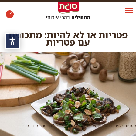
פטריות או לא להיות: מתכונים
עם פטריות
נגי
פטריות צלויות ברוטב טריאקי של מירה רום-פלאי. צילום: נמרוד סונדרס