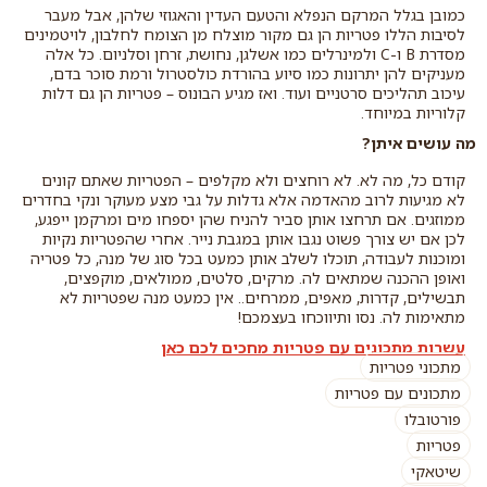
כמובן בגלל המרקם הנפלא והטעם העדין והאגוזי שלהן, אבל מעבר
לסיבות הללו פטריות הן גם מקור מוצלח מן הצומח לחלבון, לויטמינים
מסדרת B ו-C ולמינרלים כמו אשלגן, נחושת, זרחן וסלניום. כל אלה
מעניקים להן יתרונות כמו סיוע בהורדת כולסטרול ורמת סוכר בדם,
עיכוב תהליכים סרטניים ועוד. ואז מגיע הבונוס – פטריות הן גם דלות
קלוריות במיוחד.
מה עושים איתן?
קודם כל, מה לא. לא רוחצים ולא מקלפים – הפטריות שאתם קונים
לא מגיעות לרוב מהאדמה אלא גדלות על גבי מצע מעוקר ונקי בחדרים
ממוזגים. אם תרחצו אותן סביר להניח שהן יספחו מים ומרקמן ייפגע,
לכן אם יש צורך פשוט נגבו אותן במגבת נייר. אחרי שהפטריות נקיות
ומוכנות לעבודה, תוכלו לשלב אותן כמעט בכל סוג של מנה, כל פטריה
ואופן ההכנה שמתאים לה. מרקים, סלטים, ממולאים, מוקפצים,
תבשילים, קדרות, מאפים, ממרחים.. אין כמעט מנה שפטריות לא
מתאימות לה. נסו ותיווכחו בעצמכם!
עשרות מתכונים עם פטריות מחכים לכם כאן
מתכוני פטריות
מתכונים עם פטריות
פורטובלו
פטריות
שיטאקי