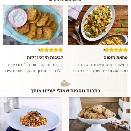
5
5
פתאת חומוס
לביבות תירס זריזות
פתאת חומוס זו ארוחה טעימה,
לביבות תירס זריזות מ-4 מרכיבים
משביעה וכיפית שמקורה במטבח
בלבד זה מתכון נפלא, פשוט וטעים
הערבי. חתיכות פיתה קרועות
שהכי מתלבש על חנוכה. אבל גם
וקלויות שמוגשות על מצע יוגורט
בכל יום אחר בשנה אתם תהנו
וטחינה עם...
מהלב...
כתבות נוספות שאולי יעניינו אותך