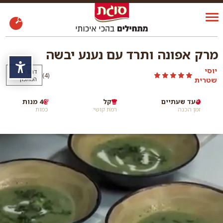
מרק אפונה ותרד עם נענע יבשה
נגי
יוסי
דרגו את
)
(4
שטרית
המתכון
עד שעתיים
קל
4 מנות
זמן הכנה
רמת קושי
כמות