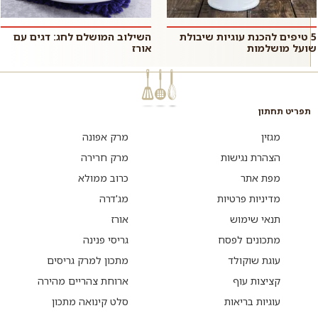
5 טיפים להכנת עוגיות שיבולת
השילוב המושלם לחג: דגים עם
שועל מושלמות
אורז
תפריט תחתון
מגזין
מרק אפונה
הצהרת נגישות
מרק חרירה
מפת אתר
כרוב ממולא
מדיניות פרטיות
מג'דרה
תנאי שימוש
אורז
מתכונים לפסח
גריסי פנינה
עוגת שוקולד
מתכון למרק גריסים
קציצות עוף
ארוחת צהריים מהירה
עוגיות בריאות
סלט קינואה מתכון