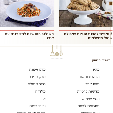
5 טיפים להכנת עוגיות שיבולת
השילוב המושלם לחג: דגים עם
שועל מושלמות
אורז
תפריט תחתון
מגזין
מרק אפונה
הצהרת נגישות
מרק חרירה
מפת אתר
כרוב ממולא
מדיניות פרטיות
מג'דרה
תנאי שימוש
אורז
מתכונים לפסח
גריסי פנינה