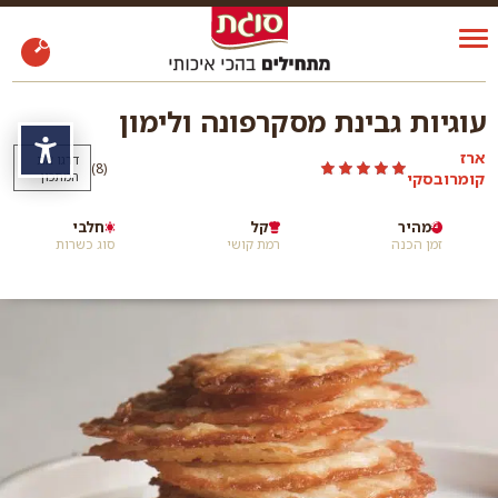
עוגיות גבינת מסקרפונה ולימון
נגי
ארז
דרגו את
)
(8
קומרובסקי
המתכון
מהיר
קל
חלבי
זמן הכנה
רמת קושי
סוג כשרות