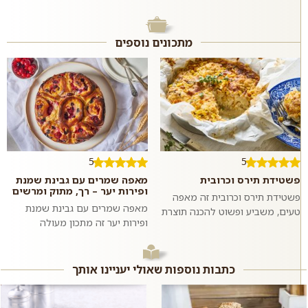
מתכונים נוספים
5
5
פשטידת תירס וכרובית
מאפה שמרים עם גבינת שמנת
ופירות יער – רך, מתוק ומרשים
פשטידת תירס וכרובית זה מאפה
מאפה שמרים עם גבינת שמנת
טעים, משביע ופשוט להכנה תוצרת
ופירות יער זה מתכון מעולה
בית בו טעמו המתקתק של התירס
למאפה אוורירי ותפוח במילוי
מחמיא לטעמה של הכרובית. כדאי
מתקתק וקטיפתי עם תוספת פירות
לנסות...
יער רעננים. ה...
כתבות נוספות שאולי יעניינו אותך