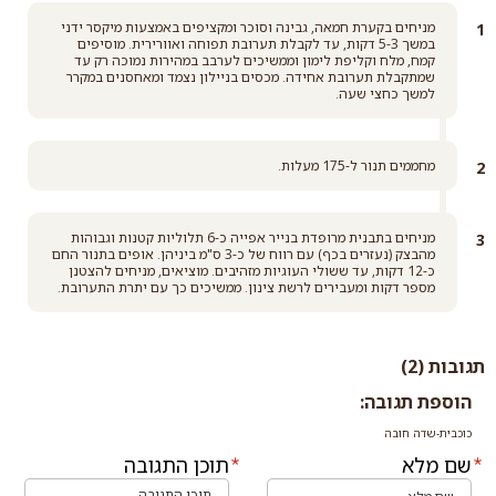
לבן) ללא צורך בניפוי
מניחים בקערת חמאה, גבינה וסוכר ומקציפים באמצעות מיקסר ידני
קרא עוד
במשך 5-3 דקות, עד לקבלת תערובת תפוחה ואוורירית. מוסיפים
קמח, מלח וקליפת לימון וממשיכים לערבב במהירות נמוכה רק עד
שמתקבלת תערובת אחידה. מכסים בניילון נצמד ומאחסנים במקרר
למשך כחצי שעה.
מחממים תנור ל-175 מעלות.
מניחים בתבנית מרופדת בנייר אפייה כ-6 תלוליות קטנות וגבוהות
מהבצק (נעזרים בכף) עם רווח של כ-3 ס"מ ביניהן. אופים בתנור החם
כ-12 דקות, עד ששולי העוגיות מזהיבים. מוציאים, מניחים להצטנן
מספר דקות ומעבירים לרשת צינון. ממשיכים כך עם יתרת התערובת.
תגובות (2)
הוספת תגובה:
כוכבית-שדה חובה
שם מלא
תוכן התגובה