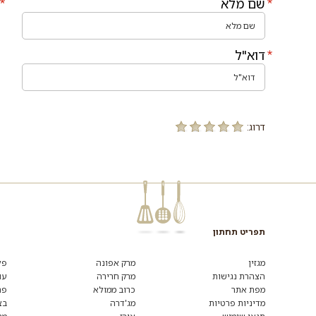
שם מלא
דוא"ל
דרוג:
תפריט תחתון
רוצים
לקבל
מגזין
מרק אפונה
פל
מידע
הצהרת נגישות
מרק חרירה
עו
ומתכונים
מפת אתר
כרוב ממולא
פת
נוספים?
הצטרפו
מדיניות פרטיות
מג'דרה
בצ
לרשימת