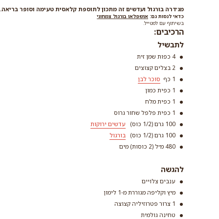
מג׳דרה בורגול ועדשים זה מתכון לתוספת קלאסית טעימה וסופר בריאה. מ
כדאי לנסות גם:
אושפלאו בורגול צמחוני
בשיתוף עם למטייל.
הרכיבים:
לתבשיל
4 כפות שמן זית
2 בצלים קצוצים
1 כף
סוכר לבן
1 כפית כמון
1 כפית מלח
1 כפית פלפל שחור גרוס
סוכר לבן
100 גרם (1/2 כוס)
עדשים ירוקות
קרא עוד
100 גרם (1/2 כוס)
בורגול
480 מ״ל (2 כוסות) מים
עדשים י
בורגול
להגשה
קרא עוד
ענבים צלויים
קרא עוד
מיץ וקליפה מגוררת מ-1 לימון
1 צרור פטרוזיליה קצוצה
טחינה גולמית