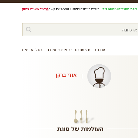
שלח מתכון לווטסאפ שלי
אודות סוגת
דרושים
About Us
צרו קשר
למקצוענים במזון
עמוד הבית
מתכוני בריאות
מג׳דרה בורגול ועדשים
אודי ברקן
העולמות של סוגת