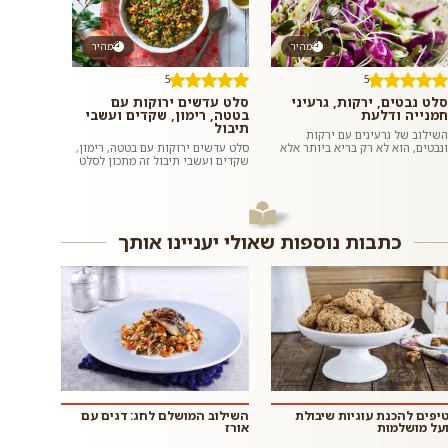
מהיר
מהיר
5
5
סלט נבטים, ירקות, גרעיני
סלט עדשים ירוקות עם
חמנייה ודלעת
בטטה, רימון, שקדים ועשבי
תיבול
השילוב של גרעינים עם ירקות
ונבטים, הוא לא רק בריא ביותר אלא
סלט עדשים ירוקות עם בטטה, רימון,
גם טעים להפליא. מליחות משולבת
שקדים ועשבי תיבול זה מתכון לסלט
עם מתקתקות. שעועית מש מונבטת
צבעוני, בריא, טעים, משביע וסופר
ה...
פשוט וזריז להכנה בזכות...
כתבות נוספות שאולי יעניינו אותך
 טיפים להכנת עוגיות שיבולת
השילוב המושלם לחג: דגים עם
על מושלמות
אורז