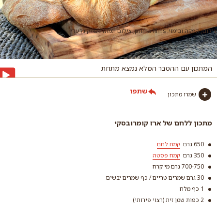
צילום, הפקה ובימוי: prima films, צילום תמונה: מייק גלעדי
המתכון עם ההסבר המלא נמצא מתחת
שתפו
שמרו מתכון
מתכון ללחם של ארז קומרובסקי
650 גרם
קמח לחם
350 גרם
קמח פסטה
700-750 גרם מי קרח
30 גרם שמרים טריים / כף שמרים יבשים
1 כף מלח
2 כפות שמן זית (רצוי פירותי)
קמח לחם
קמח פסטה
קרא עוד