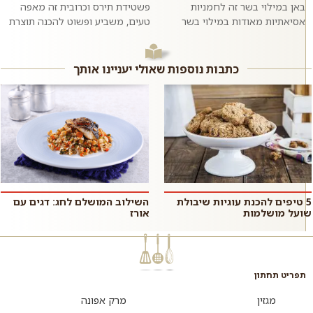
באן במילוי בשר זה לחמניות
פשטידת תירס וכרובית זה מאפה
אסיאתיות מאודות במילוי בשר
טעים, משביע ופשוט להכנה תוצרת
בקר טחון ומתובל בשום וג׳ינג׳ר.
בית בו טעמו המתקתק של התירס
ממש כמו במסעדות האסיאתיות.
מחמיא לטעמה של הכרובית. כדאי
אם רוצים,...
לנסות...
כתבות נוספות שאולי יעניינו אותך
5 טיפים להכנת עוגיות שיבולת
השילוב המושלם לחג: דגים עם
שועל מושלמות
אורז
תפריט תחתון
מגזין
מרק אפונה