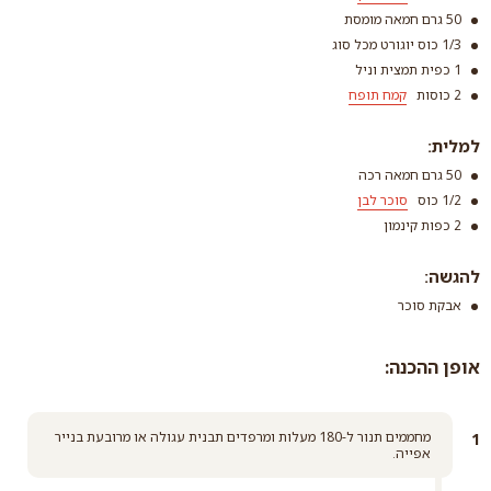
50 גרם חמאה מומסת
1/3 כוס יוגורט מכל סוג
1 כפית תמצית וניל
2 כוסות
קמח תופח
סוכר לבן
למלית:
קרא עוד
50 גרם חמאה רכה
1/2 כוס
סוכר לבן
2 כפות קינמון
קמח תופח
קרא עוד
להגשה:
אבקת סוכר
סוכר לבן
אופן ההכנה:
קרא עוד
מחממים תנור ל-180 מעלות ומרפדים תבנית עגולה או מרובעת בנייר
אפייה.