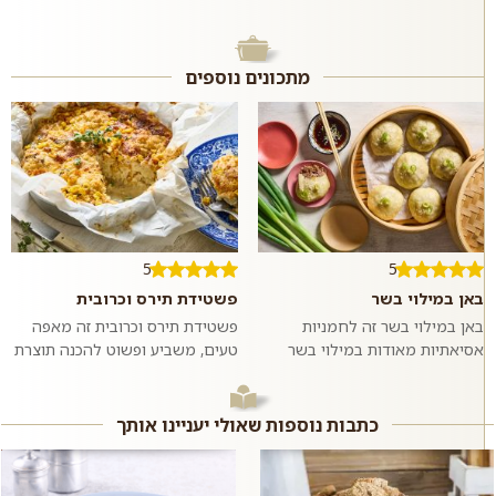
מתכונים נוספים
5
5
באן במילוי בשר
פשטידת תירס וכרובית
באן במילוי בשר זה לחמניות
פשטידת תירס וכרובית זה מאפה
אסיאתיות מאודות במילוי בשר
טעים, משביע ופשוט להכנה תוצרת
בקר טחון ומתובל בשום וג׳ינג׳ר.
בית בו טעמו המתקתק של התירס
ממש כמו במסעדות האסיאתיות.
מחמיא לטעמה של הכרובית. כדאי
אם רוצים,...
לנסות...
כתבות נוספות שאולי יעניינו אותך