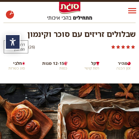
שבלולים זריזים עם סוכר וקינמון
נגי
דרגו את
)
(26
המתכון
מהיר
קל
12-15 מנות
חלבי
זמן הכנה
רמת קושי
כמות
סוג כשרות