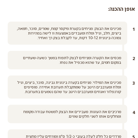
אופן ההכנה:
אבקת סוכר
מכינים את הבצק: מניחים בקערת מיקסר קמח, שמרים, סוכר, חמאה,
קרא עוד
ביצים, חלב, וניל ומלח ומעבדים באמצעות וו לישה במהירות
נמוכה-בינונית 10-12 דקות, עד לקבלת בצק רך ואחיד.
מכסים את הקערה ומניחים לבצק לתפוח במשך כשעה-שעתיים
במקום חמים, עד שהוא מכפיל את נפחו.
מכינים את המילוי: מניחים בקערה בינונית גבינה, סוכר, ביצים, וניל
ומלח ומערבבים היטב על שמתקבלת תערובת אחידה. מוסיפים
קורנפלור ואגוזים ומערבבים היטב עד שהם נטמעים בתערובת.
מרכיבים את העוגות: מעבירים את הבצק למשטח עבודה מקומח
ומחלקים אותו לשני חלקים שווים.
מרדדים כל חלק לעלה בעובי כ-1/2 ס"מ ומורחים עליו מחצית