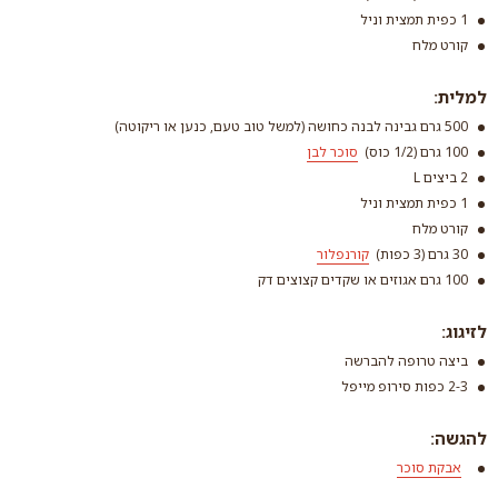
קמח רב תכליתי (קמח
1 כפית תמצית וניל
לבן) ללא צורך בניפוי
קורט מלח
קרא עוד
סוכר לבן
קרא עוד
למלית:
500 גרם גבינה לבנה כחושה (למשל טוב טעם, כנען או ריקוטה)
100 גרם (1/2 כוס)
סוכר לבן
2 ביצים L
1 כפית תמצית וניל
קורט מלח
30 גרם (3 כפות)
קורנפלור
100 גרם אגוזים או שקדים קצוצים דק
סוכר לבן
קרא עוד
לזיגוג:
ביצה טרופה להברשה
2-3 כפות סירופ מייפל
קורנפלור
להגשה:
קרא עוד
אבקת סוכר