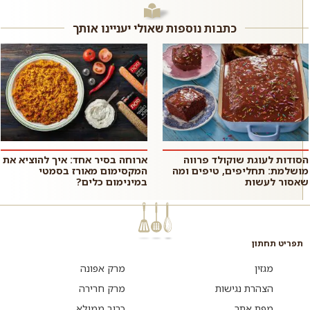
מתקתק וקטיפתי עם תוספת פירות
לנסות...
יער רעננים. ה...
כתבות נוספות שאולי יעניינו אותך
הסודות לעוגת שוקולד פרווה
ארוחה בסיר אחד: איך להוציא את
מושלמת: תחליפים, טיפים ומה
המקסימום מאורז בסמטי
שאסור לעשות
במינימום כלים?
תפריט תחתון
מגזין
מרק אפונה
הצהרת נגישות
מרק חרירה
מפת אתר
כרוב ממולא