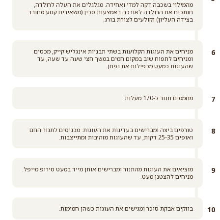
מהמילוי בשכבה דקה למדי ואחידה. מגלגלים את העלה לרולדה,
חותכים את הרולדה לאורכה באמצעות סכין (משאירים קטע מחובר
בצידה העליון) וקולעים לצורת בורג.
מניחים את העוגות הקלועות בשתי תבניות אינגליש קייק, מכסים
ומניחים לתפוח שוב במקום חמים במשך חצי שעה עד שעה, עד
שהעוגות כמעט מכפילות את נפחן.
מחממים תנור ל-170 מעלות.
טורפים ביצה ומברישים בעדינות את העוגות. מכניסים לתנור החם
ואופים 25-35 דקות, עד שהעוגות מזהיבות ומתייצבות.
מוציאים את העוגות מהתנור ומברישים אותן מייד במעט סירופ מייפל.
מניחים להצטנן מעט.
בוזקים אבקת סוכר ומגישים את העוגות כשהן חמימות.