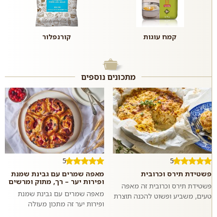
קמח עוגות
קורנפלור
מתכונים נוספים
5
5
פשטידת תירס וכרובית
מאפה שמרים עם גבינת שמנת
ופירות יער – רך, מתוק ומרשים
פשטידת תירס וכרובית זה מאפה
מאפה שמרים עם גבינת שמנת
טעים, משביע ופשוט להכנה תוצרת
ופירות יער זה מתכון מעולה
בית בו טעמו המתקתק של התירס
למאפה אוורירי ותפוח במילוי
מחמיא לטעמה של הכרובית. כדאי