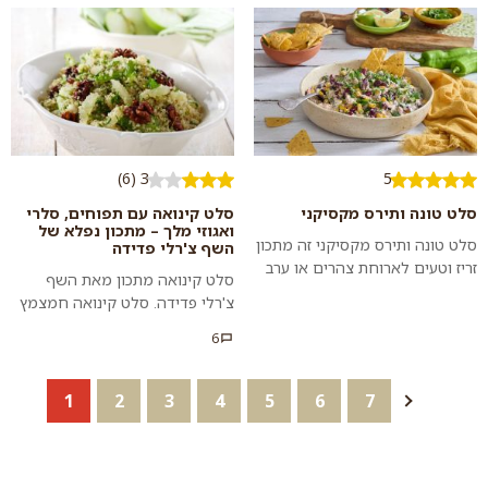
משולבת עם מתקתקות. שעועית
לארוחה או כמנה בפני עצמה. הסוד
מש מונבטת ה...
לס...
3 (6)
5
סלט טונה ותירס מקסיקני
סלט קינואה עם תפוחים, סלרי
ואגוזי מלך – מתכון נפלא של
סלט טונה ותירס מקסיקני זה מתכון
השף צ'רלי פדידה
זריז וטעים לארוחת צהרים או ערב
סלט קינואה מתכון מאת השף
בריאה, מזינה ונשביעה. מערבבים
צ'רלי פדידה. סלט קינואה חמצמץ
כמה מרכיבים בסיסיים וסלט מע...
עם תפוחים, סלרי ואגוזי מלך. מנה
6
עשירה בטעם נפלא, קלה ומהירה
להכנה...
1
2
3
4
5
6
7