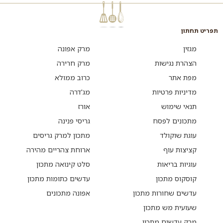
תפריט תחתון
מגזין
מרק אפונה
הצהרת נגישות
מרק חרירה
מפת אתר
כרוב ממולא
מדיניות פרטיות
מג'דרה
תנאי שימוש
אורז
מתכונים לפסח
גריסי פנינה
עוגת שוקולד
מתכון למרק גריסים
קציצות עוף
ארוחת צהריים מהירה
עוגיות בריאות
סלט קינואה מתכון
קוסקוס מתכון
עדשים כתומות מתכון
עדשים שחורות מתכון
אפונה מתכונים
שעועית מש מתכון
מרק עדשים מתכון