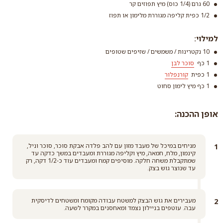
60 גרם (1/4 כוס) מיץ תפוזים קר
לבן) ללא צורך בניפוי
אבקת סוכר
1/2 כפית קליפה מגוררת מלימון או תפוז
קרא עוד
סוכר וניל
קרא עוד
קרא עוד
למילוי:
10 נקטרינות / משמשים / שזיפים שטופים
1 כף
סוכר לבן
1 כפית
קורנפלור
1 כף מיץ לימון סחוט
אופן ההכנה:
סוכר לבן
קרא עוד
קורנפלור
מניחים במיכל של מעבד מזון עם להב פלדה אבקת סוכר, סוכר וניל,
קינמון, מלח, חמאה, מיץ וקליפה מגוררת ומעבדים במשך כדקה עד
קרא עוד
שמתקבלת משחה חלקה. מוסיפים קמח ומעבדים עוד כ-1/2 דקה, רק
עד שנוצר גוש בצק.
מעבירים את גוש הבצק למשטח עבודה מקומח ומשטחים לדיסקית
עבה. עוטפים בניילון נצמד ומאחסנים במקרר לשעה.