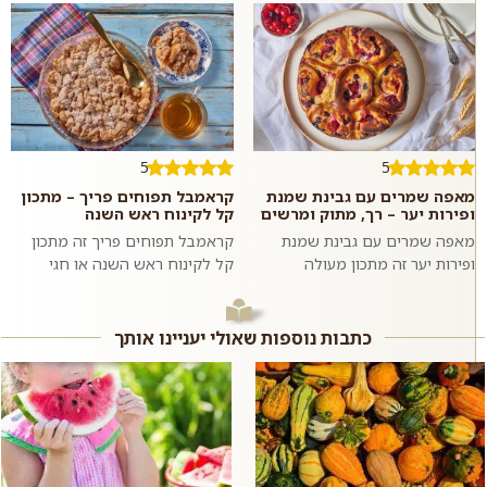
5
5
מאפה שמרים עם גבינת שמנת
קראמבל תפוחים פריך – מתכון
ופירות יער – רך, מתוק ומרשים
קל לקינוח ראש השנה
מאפה שמרים עם גבינת שמנת
קראמבל תפוחים פריך זה מתכון
ופירות יער זה מתכון מעולה
קל לקינוח ראש השנה או חגי
למאפה אוורירי ותפוח במילוי
תשר"י, או סתם קינוח זריז שאפשר
מתקתק וקטיפתי עם תוספת פירות
להכין בקלות כשהאורחים בדרך.
יער רעננים. ה...
אף...
כתבות נוספות שאולי יעניינו אותך