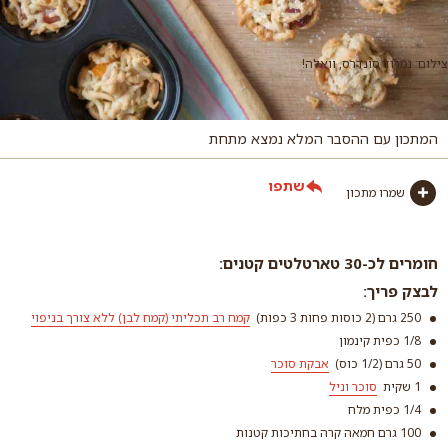
צילום: נמרוד סונדרס, וואלה!
המתכון עם ההסבר המלא נמצא מתחת
שתפו
שמרו מתכון
חומרים לכ-30 טארטלטים קטנים:
לבצק פריך:
250 גרם (2 כוסות פחות 3 כפות)
קמח רב תכליתי (קמח לבן) ללא צורך בניפוי
1/8 כפית קינמון
50 גרם (1/2 כוס)
אבקת סוכר
1 שקית
סוכר וניל
1/4 כפית מלח
100 גרם חמאה קרה בחתיכות קטנות
קמח רב תכליתי (קמח