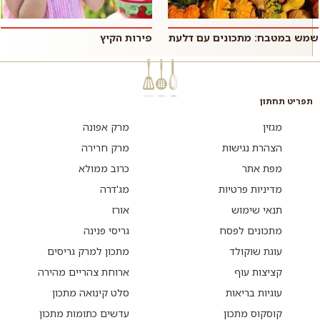
שמש במטבח: מתכונים עם דלעת
פירות הקיץ
תפריט תחתון
מגזין
מרק אפונה
הצהרת נגישות
מרק חרירה
מפת אתר
כרוב ממולא
מדיניות פרטיות
מג'דרה
תנאי שימוש
אורז
מתכונים לפסח
גריסי פנינה
עוגת שוקולד
מתכון למרק גריסים
קציצות עוף
ארוחת צהריים מהירה
עוגיות בריאות
סלט קינואה מתכון
קוסקוס מתכון
עדשים כתומות מתכון