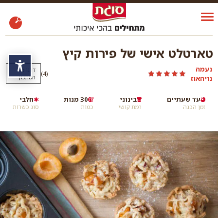
טארטלט אישי של פירות קיץ
נגי
נעמה
דרגו את
)
(4
נויהאוז
המתכון
עד שעתיים
בינוני
30 מנות
חלבי
זמן הכנה
רמת קושי
כמות
סוג כשרות