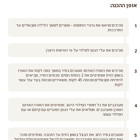
אופן ההכנה:
סוכר דמררה קלאסי
קרא עוד
מכינים מראש את גרגרי החומוס – משרים למשך הלילה ומבשלים עד
התרככות.
מכינים את עלי הגפן למילוי על פי הוראות היצרן.
מכינים את האורז האדום: מטגנים בסיר במשך כמה דקות את האורז
בשמן הזית ומוסיפים את 2 כוסות המים. מכסים הסיר, מביאים
לרתיחה ומבשלים מכוסה 45 דקות. משאירים מכוסה בצד עוד עשר
דקות.
מערבבים את כל חומרי המילוי היטב. מוסיפים את האורז האדום
המוכן ומערבבים. ממלאים את עלי הגפן וסוגרים עם קיסם או עם
המילוי עצמו.
מטגנים בסיר רחב את הבצל בשמן הזית עד הזהבה. מוסיפים סוכר
ואת רסק העגבניות ומערבבים. ממשיכים לבשל ומוסיפים מלח ופלפל