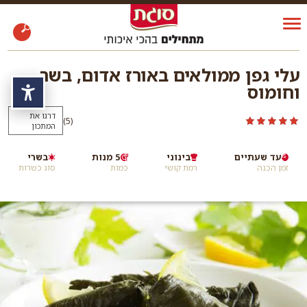
עלי גפן ממולאים באורז אדום, בשר
וחומוס
נגי
דרגו את
)
(5
המתכון
עד שעתיים
בינוני
5 מנות
בשרי
זמן הכנה
רמת קושי
כמות
סוג כשרות