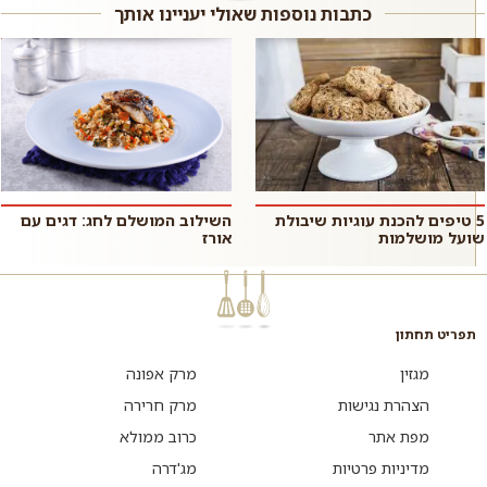
אם רוצים,...
רגיל...
כתבות נוספות שאולי יעניינו אותך
5 טיפים להכנת עוגיות שיבולת
השילוב המושלם לחג: דגים עם
שועל מושלמות
אורז
תפריט תחתון
מגזין
מרק אפונה
הצהרת נגישות
מרק חרירה
מפת אתר
כרוב ממולא
מדיניות פרטיות
מג'דרה