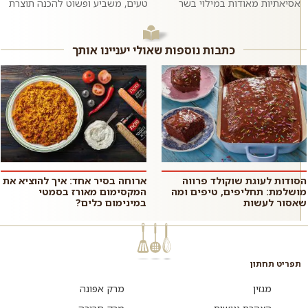
אסיאתיות מאודות במילוי בשר
טעים, משביע ופשוט להכנה תוצרת
בקר טחון ומתובל בשום וג׳ינג׳ר.
בית בו טעמו המתקתק של התירס
ממש כמו במסעדות האסיאתיות.
מחמיא לטעמה של הכרובית. כדאי
אם רוצים,...
לנסות...
כתבות נוספות שאולי יעניינו אותך
הסודות לעוגת שוקולד פרווה
ארוחה בסיר אחד: איך להוציא את
מושלמת: תחליפים, טיפים ומה
המקסימום מאורז בסמטי
שאסור לעשות
במינימום כלים?
תפריט תחתון
מגזין
מרק אפונה