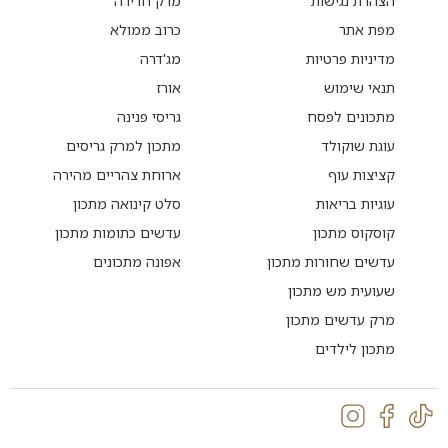
הצהרת נגישות
מרק חרירה
מפת אתר
כרוב ממולא
מדיניות פרטיות
מג'דרה
תנאי שימוש
אורז
מתכונים לפסח
גריסי פנינה
עוגת שוקולד
מתכון למרק גריסים
קציצות עוף
ארוחת צהריים מהירה
עוגיות בריאות
סלט קינואה מתכון
קוסקוס מתכון
עדשים כתומות מתכון
עדשים שחורות מתכון
אפונה מתכונים
שעועית מש מתכון
מרק עדשים מתכון
מתכון לילדים