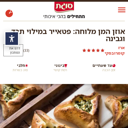
אוזן המן מלוחה: פטאייר במילוי תרד
וגבינה
נגי
ארז
דרגו את
)
(33
קומרובסקי
המתכון
עד שעתיים
בינוני
חלבי
זמן הכנה
רמת קושי
סוג כשרות