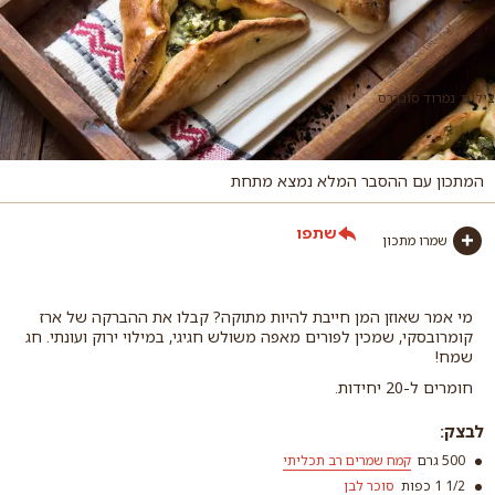
צילום: נמרוד סונדרס
המתכון עם ההסבר המלא נמצא מתחת
שתפו
שמרו מתכון
מי אמר שאוזן המן חייבת להיות מתוקה? קבלו את ההברקה של ארז
קומרובסקי, שמכין לפורים מאפה משולש חגיגי, במילוי ירוק ועונתי. חג
שמח!
חומרים ל-20 יחידות.
לבצק:
500 גרם
קמח שמרים רב תכליתי
1/2 1 כפות
סוכר לבן