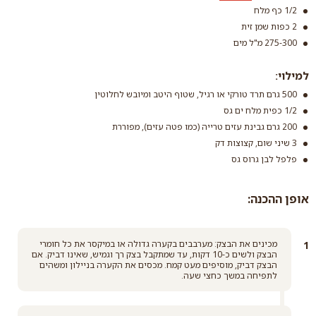
1/2 כף מלח
2 כפות שמן זית
275-300 מ"ל מים
קמח שמרים רב
למילוי:
תכליתי
סוכר לבן
500 גרם תרד טורקי או רגיל, שטוף היטב ומיובש לחלוטין
קרא עוד
קרא עוד
1/2 כפית מלח ים גס
200 גרם גבינת עזים טרייה (כמו פטה עזים), מפוררת
3 שיני שום, קצוצות דק
פלפל לבן גרוס גס
אופן ההכנה:
מכינים את הבצק: מערבבים בקערה גדולה או במיקסר את כל חומרי
הבצק ולשים כ-10 דקות, עד שמתקבל בצק רך וגמיש, שאינו דביק. אם
הבצק דביק, מוסיפים מעט קמח. מכסים את הקערה בניילון ומשהים
לתפיחה במשך כחצי שעה.