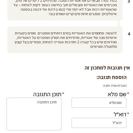
בסיר נפרד מבשלים את אטריות הסובה: מרתיחים 2 ליטרים של מים,
מכניסים את האטריות ומבשלים תוך בחישה כעשר דקות לפחות – עד
שהאטריות רכות אבל לא יותר מדי (כמו בדרגת אל-דנטה בפסטה
איטלקית). מסננים תחת מים קרים ושמים בצד.
להגשה: מחממים את האטריות במים רותחים ומסננים. שמים בקערות
אישיות מנה של אטריות, מרתיחים את המרק ושופכים על האטריות,
מוודאים שיש בכל קערה 2 חתיכות פטריה לפחות, מפזרים בצל קצוץ
מלמעלה ומגישים.
אין תגובות למתכון זה
הוספת תגובה:
כוכבית-שדה חובה
שם מלא
תוכן התגובה
דוא"ל