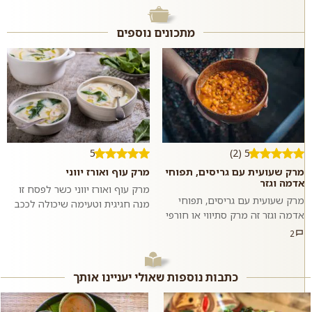
מתכונים נוספים
5
5 (2)
מרק שעועית עם גריסים, תפוחי
מרק עוף ואורז יווני
אדמה וגזר
מרק עוף ואורז יווני כשר לפסח זו
מרק שעועית עם גריסים, תפוחי
מנה חגיגית וטעימה שיכולה לככב
אדמה וגזר זה מרק סתיווי או חורפי
בליל הסדר או לשמש ארוחת
מושלם: סמיך ועשיר, מחמם
צהרים או ערב מזינה ומשביעה בכל
2
ומנחם, ומשביע בזכות שפע ועושר
יום...
חומרי...
כתבות נוספות שאולי יעניינו אותך