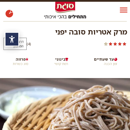
מרק אטריות סובה יפני
נגי
דרגו את
)
(4
המתכון
עד שעתיים
בינוני
פרווה
זמן הכנה
רמת קושי
סוג כשרות