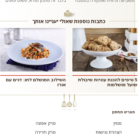
משביעה וכיפית שמקורה במטבח
בלבד זה מתכון נפלא, פשוט וטעים
הערבי. חתיכות פיתה קרועות
שהכי מתלבש על חנוכה. אבל גם
וקלויות שמוגשות על מצע יוגורט
בכל יום אחר בשנה אתם תהנו
וטחינה עם...
מהלב...
כתבות נוספות שאולי יעניינו אותך
5 טיפים להכנת עוגיות שיבולת
השילוב המושלם לחג: דגים עם
שועל מושלמות
אורז
תפריט תחתון
מגזין
מרק אפונה
הצהרת נגישות
מרק חרירה