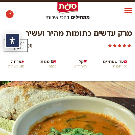
מרק עדשים כתומות מהיר ועשיר
נגי
דרגו את
)
(4
המתכון
עד שעתיים
קל
8 מנות
פרווה
זמן הכנה
רמת קושי
כמות
סוג כשרות