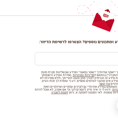
ע ומתכונים נוספים? הצטרפו לרשימת הדיוור:
 ייאסף אודותיך יישמר במאגרי המידע שבשליטת חברת סוגת
החברה") בהתאם ל
מדיניות הפרטיות
. מסירת המידע היאכמתך
רת מידע זה הכרחית לצורך מתן מענה לפנייתך, וללא מסירתו לא
דע אינו מועבר לגורמים נוספים. דע כי עומדת לך זכות העיון
פרטים
צרו קשר
.
שתמש במידע אודותיי גם לצרכים עסקיים ושיווקיים וזאת
טיות
. ידוע לי כי איני חייב להסכים לכך וכי אם אסרב, לא אוכל להיות
ות נוספות. לאי הסכמה לפסקה זו, ניתן
לפנות לחברה
.