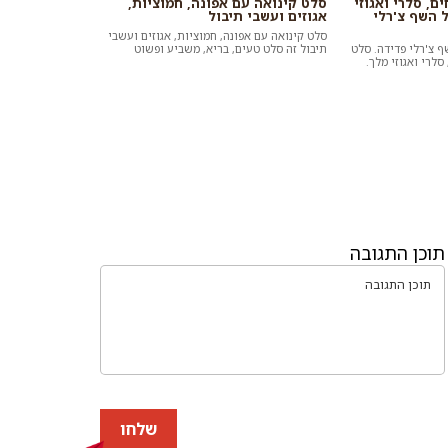
, סלרי ואגוזי
סלט קינואה עם אפונה, חמוציות,
 השף צ'רלי
אגוזים ועשבי תיבול
סלט קינואה עם אפונה, חמוציות, אגוזים ועשבי
 צ'רלי פדידה. סלט
תיבול זה סלט טעים, בריא, משביע ופשוט
לרי ואגוזי מלך.
להכנה. כזה שאפשר להכין מראש ולאכול
 ומהירה להכנה...
כארוח...
תוכן התגובה
שלחו