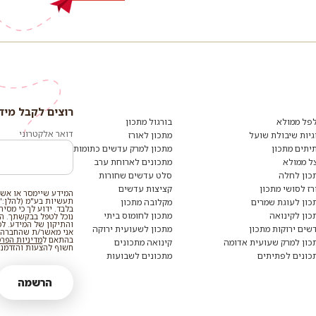
רוצים לקבל מיד
פל ממולא
בורגול מתכון
דואר אלקטרוני
גיות שיבולת שועל
מתכון לאורז
יתים מתכון
מתכון למרק עדשים כתומות
ל ממולא
מתכונים לארוחת ערב
כון לחלה
סלט עדשים שחורות
רז לסושי מתכון
קציצות עדשים
המידע שיימסר או אשר
תעשיות בע"מ (להלן:"
כון לעוגת שמרים
מקלובה מתכון
בלבד. ידוע לך כי מסי
כון לקינואה
מתכון לחומוס ביתי
נוכל לטפל בבקשתך. המי
והתיקון של המידע. ל
שים ירוקות מתכון
מתכון לשעועית ירוקה
אני מאשר/ת שהחברה ת
בהתאם ל
מדיניות הפר
כון למרק שעועית אדומה
קינואה מתכונים
חשוף להצעות והזדמנוי
כונים לפתיתים
מתכונים לשבועות
הרשמה