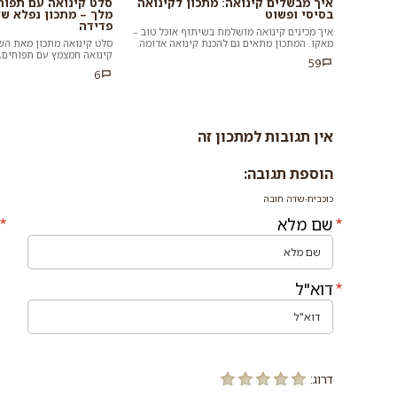
איך מבשלים קינואה: מתכון לקינואה
סלט קינואה עם תפוחים
בסיסי ופשוט
מלך – מתכון נפלא של
פדידה
איך מכינים קינואה מושלמת בשיתוף אוכל טוב –
מאקו. המתכון מתאים גם להכנת קינואה אדומה.
סלט קינואה מתכון מאת השף
מחפשים מתכון לקינואה אוורירית...
קינואה חמצמץ עם תפוחים, ס
59
מנה עשירה בטעם נפלא, קלה
6
אין תגובות למתכון זה
הוספת תגובה:
כוכבית-שדה חובה
שם מלא
דוא"ל
דרוג: