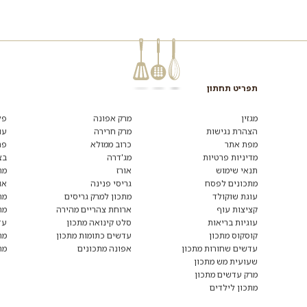
תפריט תחתון
רוצים
לקבל
מגזין
מרק אפונה
פל
מידע
הצהרת נגישות
מרק חרירה
עו
ומתכונים
מפת אתר
כרוב ממולא
פת
נוספים?
הצטרפו
מדיניות פרטיות
מג'דרה
בצ
לרשימת
תנאי שימוש
אורז
מת
הדיוור:
מתכונים לפסח
גריסי פנינה
או
עוגת שוקולד
מתכון למרק גריסים
מת
קציצות עוף
ארוחת צהריים מהירה
מת
עוגיות בריאות
סלט קינואה מתכון
עד
קוסקוס מתכון
עדשים כתומות מתכון
מת
עדשים שחורות מתכון
אפונה מתכונים
מת
שעועית מש מתכון
מרק עדשים מתכון
מתכון לילדים