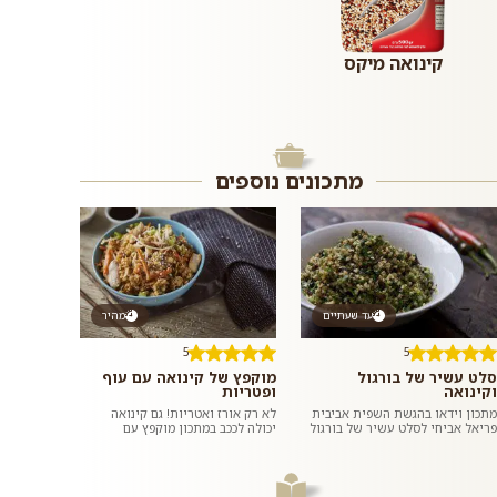
קינואה מיקס
מתכונים נוספים
עד שעתיים
מהיר
5
5
סלט עשיר של בורגול
מוקפץ של קינואה עם עוף
וקינואה
ופטריות
מתכון וידאו בהגשת השפית אביבית
לא רק אורז ואטריות! גם קינואה
פריאל אביחי לסלט עשיר של בורגול
יכולה לככב במתכון מוקפץ עם
וקינואה עם פטרוזיליה, כוסברה, נענע,
תוספות טעימות ורוטב אסייתי שיוצר
זיתים ועגבניות מיובשו...
מנה טעימה, מזינה, קלה ומהירה ל...