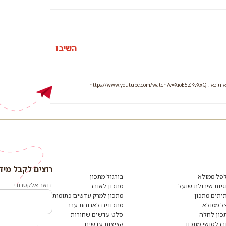
השיבו
רוצים לקבל מיד
רוצים
לקבל
פל ממולא
בורגול מתכון
מידע
דואר אלקטרוני
גיות שיבולת שועל
מתכון לאורז
ומתכונים
יתים מתכון
מתכון למרק עדשים כתומות
נוספים?
הצטרפו
ל ממולא
מתכונים לארוחת ערב
לרשימת
כון לחלה
סלט עדשים שחורות
הדיוור:
רז לסושי מתכון
קציצות עדשים