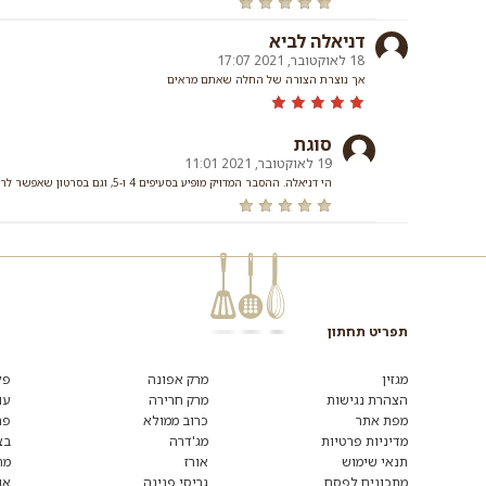
דניאלה לביא
18 לאוקטובר, 2021 17:07
אך נוצרת הצורה של החלה שאתם מראים
סוגת
19 לאוקטובר, 2021 11:01
הי דניאלה. ההסבר המדויק מופיע בסעיפים 4 ו-5, וגם בסרטון שאפשר לראות כאן: https://www.youtube.com/watch?v=XioE5ZKvXxQ
תפריט תחתון
מגזין
מרק אפונה
פל
הצהרת נגישות
מרק חרירה
עו
מפת אתר
כרוב ממולא
פת
מדיניות פרטיות
מג'דרה
בצ
תנאי שימוש
אורז
מת
מתכונים לפסח
גריסי פנינה
או