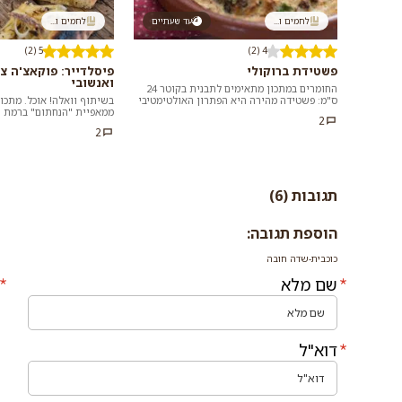
לחמים ו...
עד שעתיים
לחמים ו...
5 (2)
4 (2)
פשטידת ברוקולי
פיסלדייר: פוקאצ'ה צ
ואנשובי
החומרים במתכון מתאימים לתבנית בקוטר 24
ס"מ: פשטידה מהירה היא הפתרון האולטימטיבי
בשיתוף וואלה! אוכל. מתכון
לארוחת ערב ספונטנית. כל מה שצריך זה...
ממאפיית "הנחתום" ברמת הג
2
הפריכה הזו פשוט מתחננת ש
2
תגובות (6)
הוספת תגובה:
כוכבית-שדה חובה
שם מלא
דוא"ל