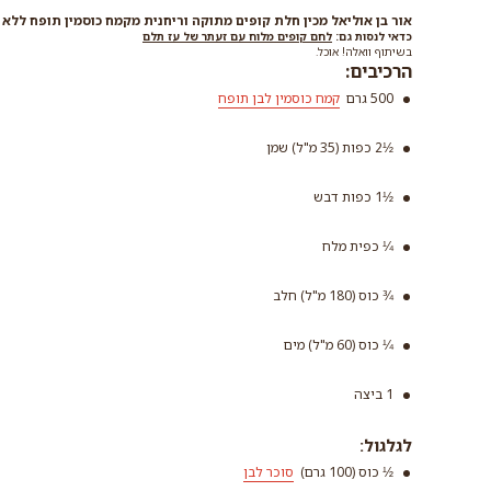
אור בן אוליאל מכין חלת קופים מתוקה וריחנית מקמח כוסמין תופח ללא
כדאי לנסות גם:
לחם קופים מלוח עם זעתר של עז תלם
בשיתוף וואלה! אוכל.
הרכיבים:
500 גרם
קמח כוסמין לבן תופח
קמח כוסמי
½2 כפות (35 מ"ל) שמן
תופח
½1 כפות דבש
קרא עוד
¼ כפית מלח
¾ כוס (180 מ"ל) חלב
¼ כוס (60 מ"ל) מים
1 ביצה
לגלגול:
½ כוס (100 גרם)
סוכר לבן