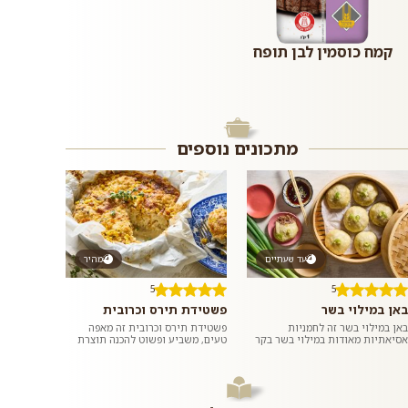
קמח כוסמין לבן תופח
מתכונים נוספים
עד שעתיים
מהיר
5
5
באן במילוי בשר
פשטידת תירס וכרובית
באן במילוי בשר זה לחמניות
פשטידת תירס וכרובית זה מאפה
אסיאתיות מאודות במילוי בשר בקר
טעים, משביע ופשוט להכנה תוצרת
טחון ומתובל בשום וג׳ינג׳ר. ממש כמו
בית בו טעמו המתקתק של התירס
במסעדות האסיאתיות. אם רוצים,...
מחמיא לטעמה של הכרובית. כדאי
לנסות...