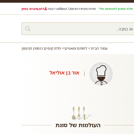
שלח מתכון לווטסאפ שלי
אודות סוגת
דרושים
About Us
צרו קשר
למקצוענים במזון
עמוד הבית
לחמים ומאפים
חלת קופים כוסמין וקינמון
אור בן אוליאל
העולמות של סוגת