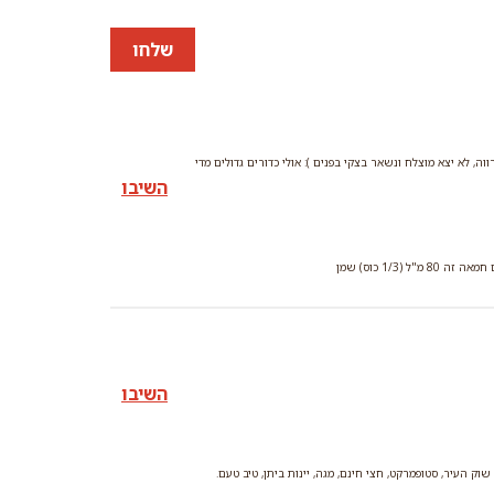
שלחו
, לא יצא מוצלח ונשאר בצקי בפנים ): אולי כדורים גדולים מדי
השיבו
השיבו
 שוק העיר, סטופמרקט, חצי חינם, מגה, יינות ביתן, טיב טעם.