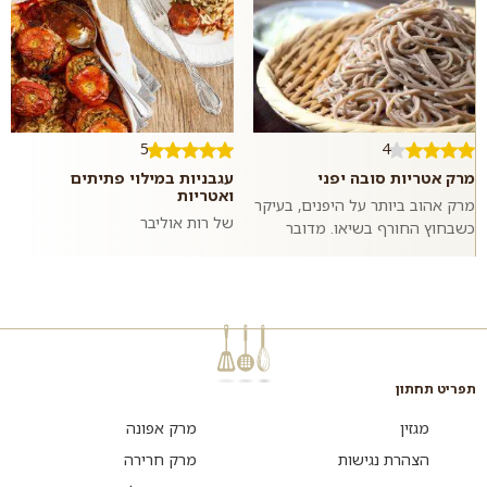
5
4
מרק אטריות סובה יפני
עגבניות במילוי פתיתים
ואטריות
מרק אהוב ביותר על היפנים, בעיקר
של רות אוליבר
כשבחוץ החורף בשיאו. מדובר
במרק ציר דגים הכולל אטריות
סובה העשויות מקמח כוסמת
ופטריות שיט...
תפריט תחתון
מגזין
מרק אפונה
הצהרת נגישות
מרק חרירה