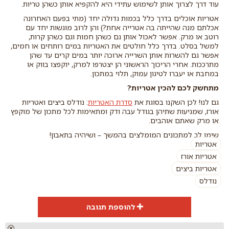
עוד דרך לצרוך אותן לשימוש עתידי היא להקפיא אותן כשהן טריות.
אטריות אוכלים בדרך כלל בכמות גדולה יחד (מתי בפעם האחרונה
אכלתם מנה שהייתה בה אטרייה אחת?) והן לרוב מוגשות יחד עם
רוטב או מרק. אפשר לאכול אותן גם כשהן חמות וגם כשהן קרות,
למשל בסלט. בדרך כלל חולטים את האטריות במים רותחים או חמים,
אפשר גם להשרות אותן השרייה ארוכה יותר במים קרים עד שהן
מתרככות. אחרי הריכוך הראשוני הן יצטרפו למרק, יוקפצו בווק או
במחבת או יעברו לטיגון עמוק, תלוי במתכון.
מתחשק לכם להכין אטריות?
גם לנו! לכן השקנו בסוגת את
סדרת האטריות
: נודלס ביצים ואטריות
אורז, שמגיעות שתיהן בגודל עבה ודק ומתאימות לכל מתכון של מוקפץ
או מרק שאתם אוהבים.
שימו לב למתכונים המומלצים בהמשך – ושיהיה בתאבון!
אטריות
אטריות אורז
אטריות ביצים
נודלס
להוספת תגובה
הוספת