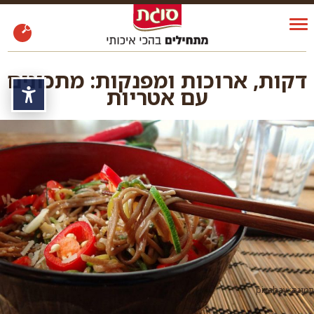
דקות, ארוכות ומפנקות: מתכונים
עם אטריות
נגי
תמונה: pixabay