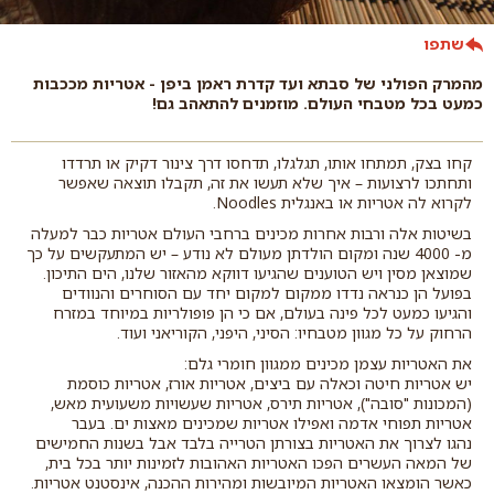
שתפו
מהמרק הפולני של סבתא ועד קדרת ראמן ביפן - אטריות מככבות
כמעט בכל מטבחי העולם. מוזמנים להתאהב גם!
קחו בצק, תמתחו אותו, תגלגלו, תדחסו דרך צינור דקיק או תרדדו
ותחתכו לרצועות – איך שלא תעשו את זה, תקבלו תוצאה שאפשר
לקרוא לה אטריות או באנגלית Noodles.
בשיטות אלה ורבות אחרות מכינים ברחבי העולם אטריות כבר למעלה
מ- 4000 שנה ומקום הולדתן מעולם לא נודע – יש המתעקשים על כך
שמוצאן מסין ויש הטוענים שהגיעו דווקא מהאזור שלנו, הים התיכון.
בפועל הן כנראה נדדו ממקום למקום יחד עם הסוחרים והנוודים
והגיעו כמעט לכל פינה בעולם, אם כי הן פופולריות במיוחד במזרח
הרחוק על כל מגוון מטבחיו: הסיני, היפני, הקוריאני ועוד.
את האטריות עצמן מכינים ממגוון חומרי גלם:
יש אטריות חיטה וכאלה עם ביצים, אטריות אורז, אטריות כוסמת
(המכונות "סובה"), אטריות תירס, אטריות שעשויות משעועית מאש,
אטריות תפוחי אדמה ואפילו אטריות שמכינים מאצות ים. בעבר
נהגו לצרוך את האטריות בצורתן הטרייה בלבד אבל בשנות החמישים
של המאה העשרים הפכו האטריות האהובות לזמינות יותר בכל בית,
כאשר הומצאו האטריות המיובשות ומהירות ההכנה, אינסטנט אטריות.