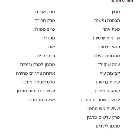
תפריט תחתון
מגזין
מרק אפונה
הצהרת נגישות
מרק חרירה
מפת אתר
כרוב ממולא
מדיניות פרטיות
מג'דרה
תנאי שימוש
אורז
מתכונים לפסח
גריסי פנינה
עוגת שוקולד
מתכון למרק גריסים
קציצות עוף
ארוחת צהריים מהירה
עוגיות בריאות
סלט קינואה מתכון
קוסקוס מתכון
עדשים כתומות מתכון
עדשים שחורות מתכון
אפונה מתכונים
שעועית מש מתכון
מרק עדשים מתכון
מתכון לילדים